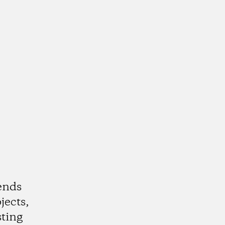
ends
jects,
ting