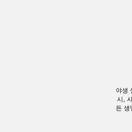
야생 
시, 
든 생