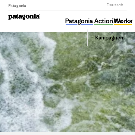
Anmelden
Deutsch
Patagonia
경기환경운동연합
Diesen
Über
Beitrag
Home
Auf
teilen
Linked
Grante
Kampagnen
teilen