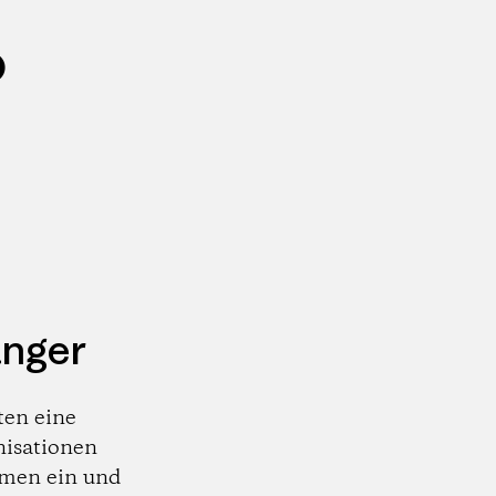
o
änger
ten eine
nisationen
emen ein und