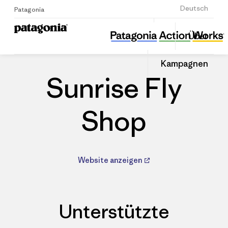
Anmelden
Deutsch
Patagonia
Sunrise Fly Shop
Diesen
Über
Beitrag
Home
Händler
Auf
teilen
Linked
Patago
Kampagnen
teilen
Händle
Sunrise Fly
Shop
Website anzeigen
Unterstützte