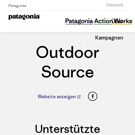
Anmelden
Deutsch
Patagonia
Outdoor Source
Diesen
Über
Beitrag
Home
Händler
Auf
teilen
Linked
Patago
Kampagnen
teilen
Händle
Outdoor
Source
Facebook
Website anzeigen
Unterstützte