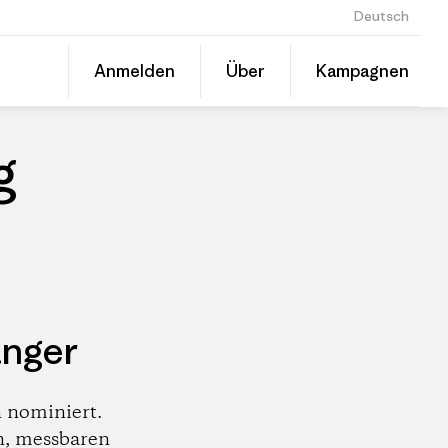
Deutsch
Diesen
Anmelden
Über
Kampagnen
Beitrag
Auf
teilen
Linked
Patago
teilen
Händle
g
änger
 nominiert.
n, messbaren