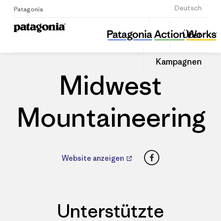
Anmelden
Deutsch
Patagonia
Midwest Mountaineering
Diesen
Über
Beitrag
Home
Händler
Auf
teilen
Linked
Patago
Kampagnen
teilen
Händle
Midwest
Mountaineering
Facebook
Website anzeigen
Unterstützte