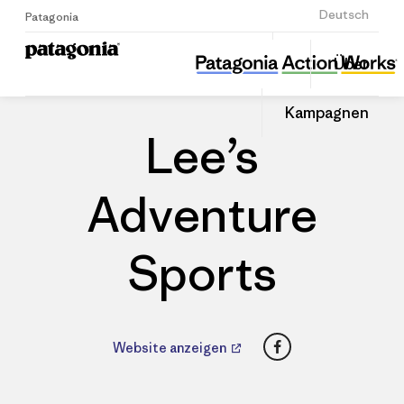
Anmelden
Deutsch
Patagonia
Lee’s Adventure Sports
Diesen
Über
Beitrag
Home
Händler
Auf
teilen
Linked
Patago
Kampagnen
teilen
Händle
Lee’s
Adventure
Sports
Facebook
Website anzeigen