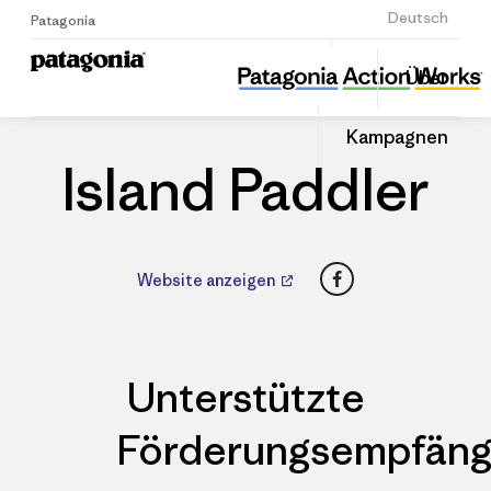
Anmelden
Deutsch
Patagonia
Island Paddler
Diesen
Über
Beitrag
Home
Händler
Auf
teilen
Linked
Patago
Kampagnen
teilen
Händle
Island Paddler
Facebook
Website anzeigen
Unterstützte
Förderungsempfäng