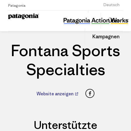
Anmelden
Deutsch
Patagonia
Fontana Sports Specialties
Diesen
Über
Beitrag
Home
Händler
Auf
teilen
Linked
Patago
Kampagnen
teilen
Händle
Fontana Sports
Specialties
Facebook
Website anzeigen
Unterstützte