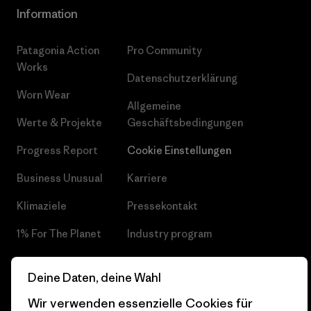
Information
Patagonia Action
Pro Community
Works
Datenschutzerklärung
Worn Wear
Allgemeine
Werte & Projekte
Geschäftsbedingungen
Progress Report
Cookie Einstellungen
Business Unusual
Karriere
Klimaziele
Pressekontakt
1% For The Planet
Industry program
Wie wir finanzieren
Affiliate-Programm
Deine Daten, deine Wahl
Geschenkgutscheine
Patagonia Österreich
Wir verwenden essenzielle Cookies für
Seitenverzeichnis