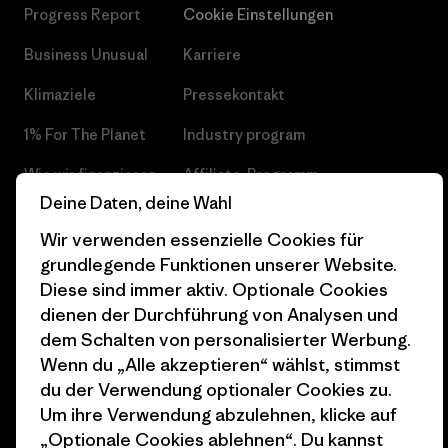
Progress Report
Cookie Einstellungen
Business Unusual
Karriere
Klimaziele
Pressekontakt
1% For The Planet
Industry program
Wie wir finanzieren
Affiliate-Programm
Deine Daten, deine Wahl
Geschenkgutscheine
Patagonia Österreich
Wir verwenden essenzielle Cookies für
Seitenverzeichnis
Stores in deiner
grundlegende Funktionen unserer Website.
Nähe
Diese sind immer aktiv. Optionale Cookies
dienen der Durchführung von Analysen und
dem Schalten von personalisierter Werbung.
Wenn du „Alle akzeptieren“ wählst, stimmst
du der Verwendung optionaler Cookies zu.
© 2026 Patagonia, Inc. All Rights Reserved.
Um ihre Verwendung abzulehnen, klicke auf
„Optionale Cookies ablehnen“. Du kannst