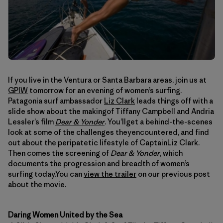
If you live in the Ventura or Santa Barbara areas, join us at
GPIW
tomorrow for an evening of women’s surfing.
Patagonia surf ambassador
Liz Clark
leads things off with a
slide show about the makingof Tiffany Campbell and Andria
Lessler’s film
Dear & Yonder
. You’llget a behind-the-scenes
look at some of the challenges theyencountered, and find
out about the peripatetic lifestyle of CaptainLiz Clark.
Then comes the screening of
Dear & Yonder
, which
documents the progression and breadth of women’s
surfing today.You can
view the trailer
on our previous post
about the movie.
Daring Women United by the Sea