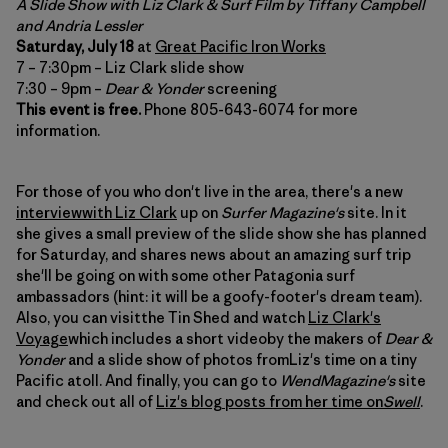
A Slide Show with Liz Clark & Surf Film by Tiffany Campbell
and Andria Lessler
Saturday, July 18
at
Great Pacific Iron Works
7 – 7:30pm – Liz Clark slide show
7:30 – 9pm –
Dear & Yonder
screening
This event is free.
Phone 805-643-6074 for more
information.
For those of you who don't live in the area, there's a new
interviewwith Liz Clark
up on
Surfer Magazine's
site. In it
she gives a small preview of the slide show she has planned
for Saturday, and shares news about an amazing surf trip
she'll be going on with some other Patagonia surf
ambassadors (hint: it will be a goofy-footer's dream team).
Also, you can visitthe Tin Shed and watch
Liz Clark's
Voyage
which includes a short videoby the makers of
Dear &
Yonder
and a slide show of photos fromLiz's time on a tiny
Pacific atoll. And finally, you can go to
WendMagazine's
site
and check out all of
Liz's blog posts from her time on
Swell
.