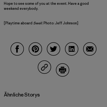
Hope to see some of you at the event. Have a good
weekend everybody.
[Playtime aboard
Swell
. Photo: Jeff Johnson]
Auf Facebook teilen
Auf Pinterest teilen
Auf Twitter teilen
Auf LinkedIn teilen
Auf Email
Auf Copy Link teilen
Drucken
Ähnliche Storys