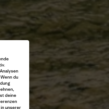
gende
iv.
 Analysen
. Wenn du
ndung
lehnen,
st deine
äferenzen
 in unserer