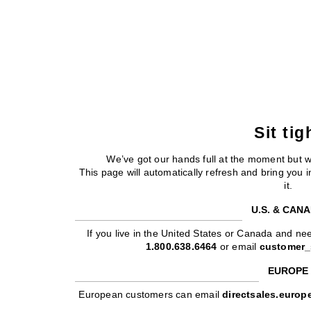
Sit tig
We’ve got our hands full at the moment but 
This page will automatically refresh and bring you
it.
U.S. & CAN
If you live in the United States or Canada and nee
1.800.638.6464
or email
customer_
EUROPE
European customers can email
directsales.euro