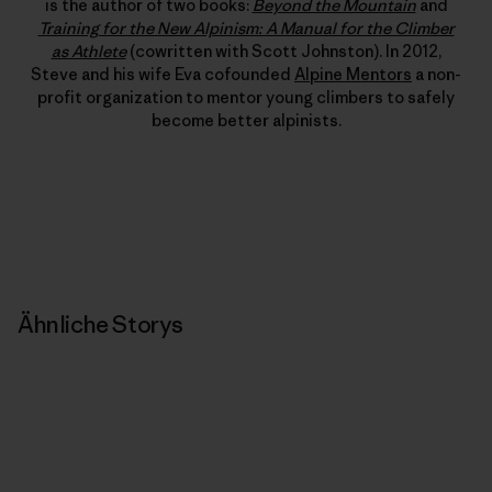
is the author of two books:
Beyond the Mountain
and
Training for the New Alpinism: A Manual for the Climber
as Athlete
(cowritten with Scott Johnston). In 2012,
Steve and his wife Eva cofounded
Alpine Mentors
a non-
profit organization to mentor young climbers to safely
become better alpinists.
Ähnliche Storys