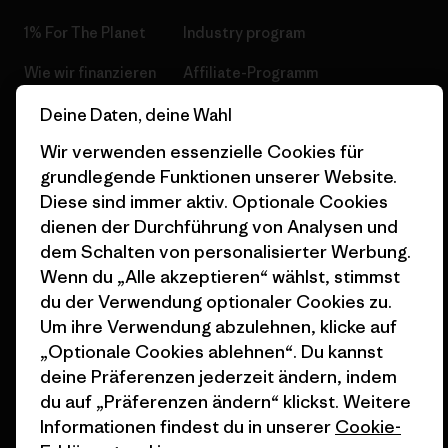
1% For The Planet
Industry program
Wie wir finanzieren
Affiliate-Programm
Geschenkgutscheine
Patagonia Österreich
Deine Daten, deine Wahl
Seitenverzeichnis
Wir verwenden essenzielle Cookies für
Stores in deiner
grundlegende Funktionen unserer Website.
Nähe
Diese sind immer aktiv. Optionale Cookies
dienen der Durchführung von Analysen und
dem Schalten von personalisierter Werbung.
Wenn du „Alle akzeptieren“ wählst, stimmst
du der Verwendung optionaler Cookies zu.
© 2026 Patagonia, Inc. All Rights Reserved.
Um ihre Verwendung abzulehnen, klicke auf
„Optionale Cookies ablehnen“. Du kannst
deine Präferenzen jederzeit ändern, indem
Deutsch
du auf „Präferenzen ändern“ klickst. Weitere
Informationen findest du in unserer
Cookie-