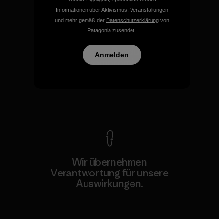
Informationen über Aktivismus, Veranstaltungen
und mehr gemäß der
Datenschutzerklärung
von
Patagonia zusendet.
Für all unsere Produkte gilt
Anmelden
unsere kompromisslose
Garantie.
Kompromisslose Garantie
Wir übernehmen
Verantwortung für unsere
Auswirkungen.
Unser Fußabdruck