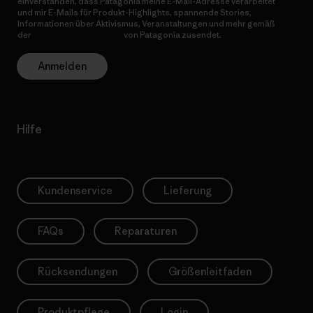
einverstanden, dass Patagonia meine E-Mail-Adresse verarbeitet
und mir E-Mails für Produkt-Highlights, spannende Stories,
Informationen über Aktivismus, Veranstaltungen und mehr gemäß
der
Datenschutzerklärung
von Patagonia zusendet.
Anmelden
Hilfe
Kundenservice
Lieferung
FAQs
Reparaturen
Rücksendungen
Größenleitfaden
Produktpflege
Login