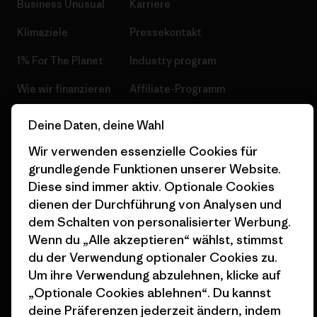
Business Unusual
Karriere
Klimaziele
Pressekontakt
1% For The Planet
Industry program
Wie wir finanzieren
Affiliate-Programm
Geschenkgutscheine
Patagonia Österreich
Deine Daten, deine Wahl
Seitenverzeichnis
Stores in deiner
Wir verwenden essenzielle Cookies für
Nähe
grundlegende Funktionen unserer Website.
Diese sind immer aktiv. Optionale Cookies
dienen der Durchführung von Analysen und
dem Schalten von personalisierter Werbung.
Wenn du „Alle akzeptieren“ wählst, stimmst
© 2026 Patagonia, Inc. All Rights Reserved.
du der Verwendung optionaler Cookies zu.
Um ihre Verwendung abzulehnen, klicke auf
„Optionale Cookies ablehnen“. Du kannst
deine Präferenzen jederzeit ändern, indem
Deutsch