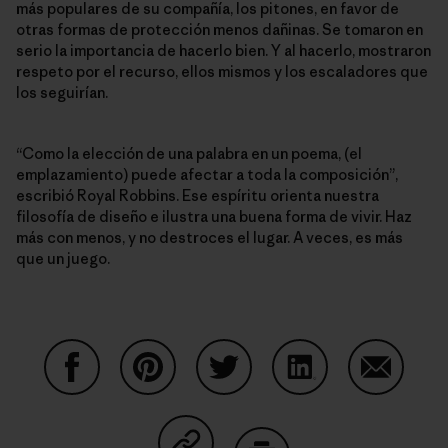
más populares de su compañía, los pitones, en favor de
otras formas de protección menos dañinas. Se tomaron en
serio la importancia de hacerlo bien. Y al hacerlo, mostraron
respeto por el recurso, ellos mismos y los escaladores que
los seguirían.
“Como la elección de una palabra en un poema, (el
emplazamiento) puede afectar a toda la composición”,
escribió Royal Robbins. Ese espíritu orienta nuestra
filosofía de diseño e ilustra una buena forma de vivir. Haz
más con menos, y no destroces el lugar. A veces, es más
que un juego.
Auf Facebook teilen
Auf Pinterest teilen
Auf Twitter teilen
Auf LinkedIn teilen
Auf Email