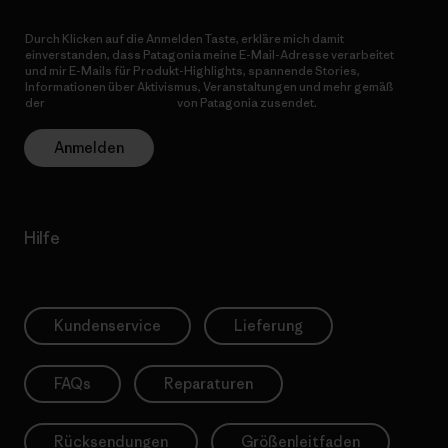
Durch Klicken auf die Anmelden Taste, erkläre mich damit
einverstanden, dass Patagonia meine E-Mail-Adresse verarbeitet
und mir E-Mails für Produkt-Highlights, spannende Stories,
Informationen über Aktivismus, Veranstaltungen und mehr gemäß
der
Datenschutzerklärung
von Patagonia zusendet.
Anmelden
Hilfe
Kundenservice
Lieferung
FAQs
Reparaturen
Rücksendungen
Größenleitfaden