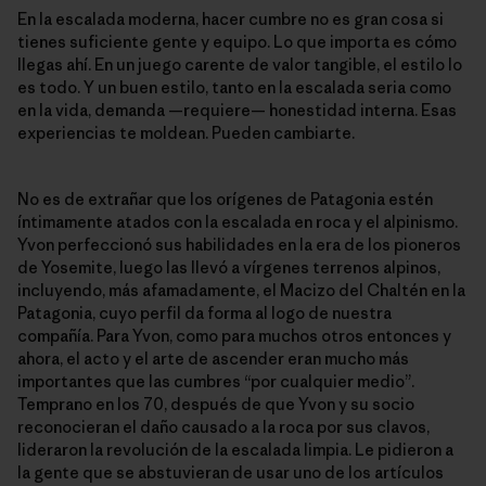
En la escalada moderna, hacer cumbre no es gran cosa si
tienes suficiente gente y equipo. Lo que importa es cómo
llegas ahí. En un juego carente de valor tangible, el estilo lo
es todo. Y un buen estilo, tanto en la escalada seria como
en la vida, demanda —requiere— honestidad interna. Esas
experiencias te moldean. Pueden cambiarte.
No es de extrañar que los orígenes de Patagonia estén
íntimamente atados con la escalada en roca y el alpinismo.
Yvon perfeccionó sus habilidades en la era de los pioneros
de Yosemite, luego las llevó a vírgenes terrenos alpinos,
incluyendo, más afamadamente, el Macizo del Chaltén en la
Patagonia, cuyo perfil da forma al logo de nuestra
compañía. Para Yvon, como para muchos otros entonces y
ahora, el acto y el arte de ascender eran mucho más
importantes que las cumbres “por cualquier medio”.
Temprano en los 70, después de que Yvon y su socio
reconocieran el daño causado a la roca por sus clavos,
lideraron la revolución de la escalada limpia. Le pidieron a
la gente que se abstuvieran de usar uno de los artículos