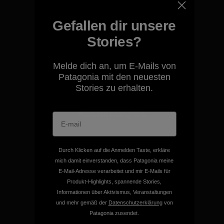
Gefallen dir unsere
Kompromisslose Garantie
Stories?
Melde dich an, um E-Mails von
Patagonia mit den neuesten
Stories zu erhalten.
Wir übernehmen
Verantwortung für unsere
Auswirkungen.
Unser Fußabdruck
Durch Klicken auf die Anmelden Taste, erkläre
mich damit einverstanden, dass Patagonia meine
E-Mail-Adresse verarbeitet und mir E-Mails für
Produkt-Highlights, spannende Stories,
Informationen über Aktivismus, Veranstaltungen
Wir unterstützen Klima- und
und mehr gemäß der
Datenschutzerklärung
von
Umweltschutzgruppen.
Patagonia zusendet.