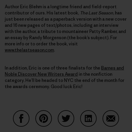
Author Eric Blehm is a longtime friend and field-report
contributor of ours. His latest book,
The Last Season
, has
just been released as a paperback version with a new cover
and 16 new pages of text/photos, including an interview
with the author, a tribute to mountaineer Patty Ramber, and
an essay by Randy Morgenson (the book’s subject). For
more info or to order the book, visit
www.thelastseason.com
.
In addition, Eric is one of three finalists for the
Barnes and
Noble Discover New Writers Award
in the nonfiction
category. He’ll be headed to NYC the end of the month for
the awards ceremony. Good luck Eric!
Auf Facebook teilen
Auf Pinterest teilen
Auf Twitter teilen
Auf LinkedIn teilen
Auf Email