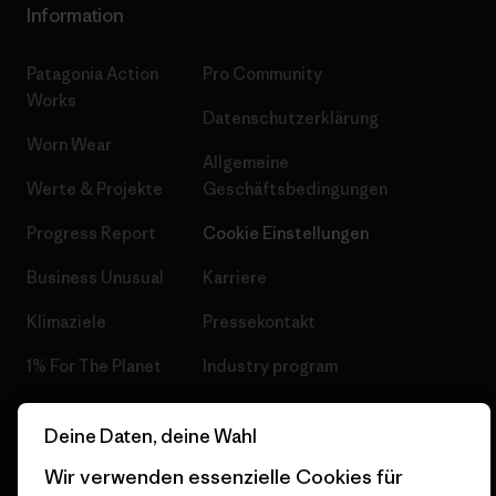
Information
Patagonia Action
Pro Community
Works
Datenschutzerklärung
Worn Wear
Allgemeine
Werte & Projekte
Geschäftsbedingungen
Progress Report
Cookie Einstellungen
Business Unusual
Karriere
Klimaziele
Pressekontakt
1% For The Planet
Industry program
Wie wir finanzieren
Affiliate-Programm
Deine Daten, deine Wahl
Geschenkgutscheine
Patagonia Österreich
Wir verwenden essenzielle Cookies für
Seitenverzeichnis