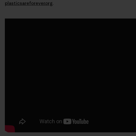
plasticsareforever.org
.