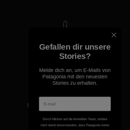
Kompromisslose Garantie
Wir übernehmen
Gefallen dir unsere
Verantwortung für unsere
Auswirkungen.
Stories?
Unser Fußabdruck
Melde dich an, um E-Mails von
Patagonia mit den neuesten
Stories zu erhalten.
Wir unterstützen Klima- und
Umweltschutzgruppen.
Durch Klicken auf die Anmelden Taste, erkläre
mich damit einverstanden, dass Patagonia meine
Besuche Patagonia Action Works