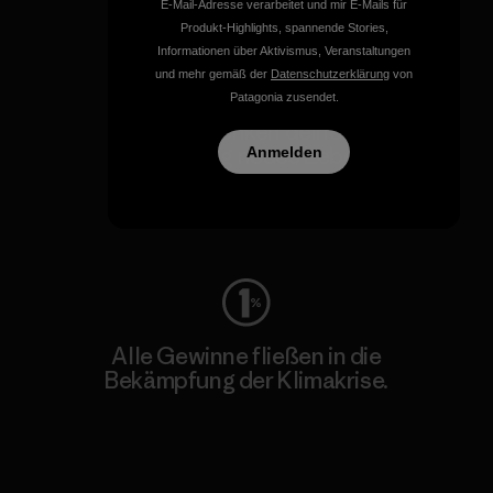
E-Mail-Adresse verarbeitet und mir E-Mails für
Produkt-Highlights, spannende Stories,
Informationen über Aktivismus, Veranstaltungen
und mehr gemäß der
Datenschutzerklärung
von
Patagonia zusendet.
Wir schenken deiner
Bekleidung neues Leben.
Anmelden
Worn Wear
Alle Gewinne fließen in die
Bekämpfung der Klimakrise.
Erfahre mehr über unser Engagement