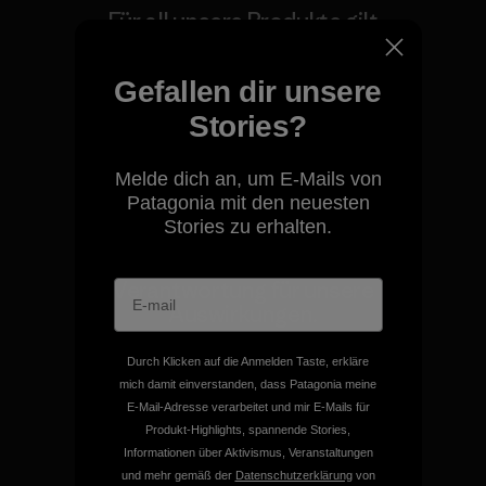
Für all unsere Produkte gilt
unsere kompromisslose
Garantie.
Gefallen dir unsere
Stories?
Kompromisslose Garantie
Melde dich an, um E-Mails von
Patagonia mit den neuesten
Stories zu erhalten.
Wir übernehmen
Verantwortung für unsere
Auswirkungen.
Durch Klicken auf die Anmelden Taste, erkläre
Unser Fußabdruck
mich damit einverstanden, dass Patagonia meine
E-Mail-Adresse verarbeitet und mir E-Mails für
Produkt-Highlights, spannende Stories,
Informationen über Aktivismus, Veranstaltungen
und mehr gemäß der
Datenschutzerklärung
von