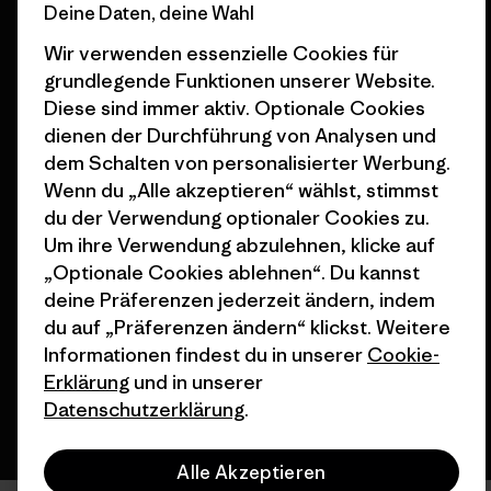
Deine Daten, deine Wahl
Geschenkgutscheine
Patagonia Österreich
Wir verwenden essenzielle Cookies für
Seitenverzeichnis
Stores in deiner
grundlegende Funktionen unserer Website.
Nähe
Diese sind immer aktiv. Optionale Cookies
dienen der Durchführung von Analysen und
dem Schalten von personalisierter Werbung.
Wenn du „Alle akzeptieren“ wählst, stimmst
du der Verwendung optionaler Cookies zu.
© 2026 Patagonia, Inc. All Rights Reserved.
Um ihre Verwendung abzulehnen, klicke auf
„Optionale Cookies ablehnen“. Du kannst
deine Präferenzen jederzeit ändern, indem
du auf „Präferenzen ändern“ klickst. Weitere
Deutsch
Informationen findest du in unserer
Cookie-
Erklärung
und in unserer
Datenschutzerklärung
.
Alle Akzeptieren