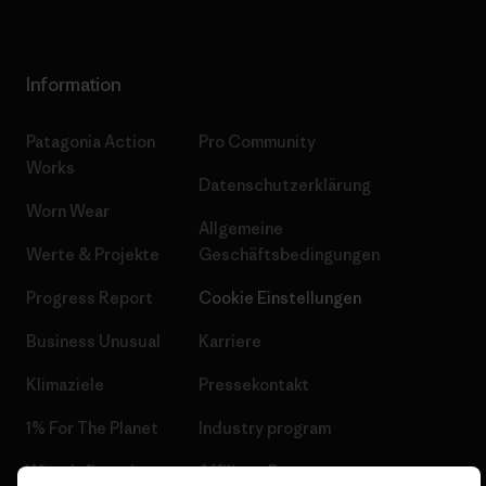
Information
Patagonia Action
Pro Community
Works
Datenschutzerklärung
Worn Wear
Allgemeine
Werte & Projekte
Geschäftsbedingungen
Progress Report
Cookie Einstellungen
Business Unusual
Karriere
Klimaziele
Pressekontakt
1% For The Planet
Industry program
Wie wir finanzieren
Affiliate-Programm