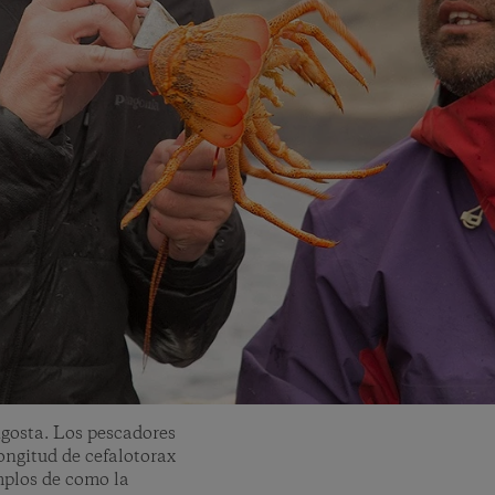
gosta. Los pescadores
ngitud de cefalotorax
emplos de como la