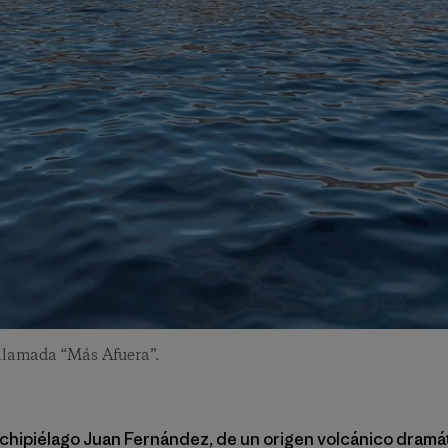
 llamada “Más Afuera”.
chipiélago Juan Fernández, de un origen volcánico dramát