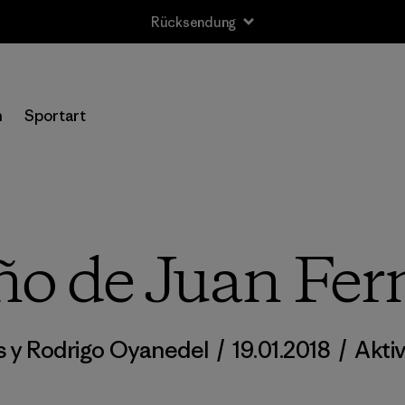
Rücksendung
n
Sportart
ño de Juan Fe
is y Rodrigo Oyanedel
/
19.01.2018
/
Akti