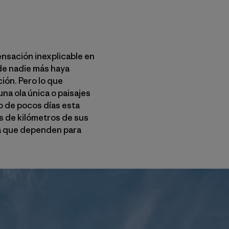
ensación inexplicable en
nde nadie más haya
ión. Pero lo que
una ola única o paisajes
o de pocos días esta
os de kilómetros de sus
 la que dependen para