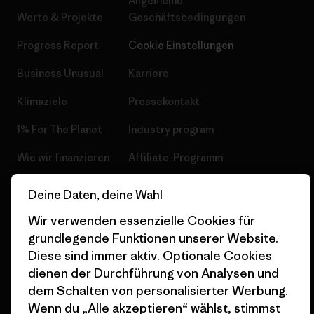
Allgemeine
Werte & Projekte
Geschäftsbedingungen
Progress Report
Cookie Einstellungen
Business Unusual
Karriere
Klimaziele
Pressekontakt
1% For The Planet
Industry program
Wie wir finanzieren
Affiliate-Programm
Geschenkgutscheine
Patagonia Österreich
Deine Daten, deine Wahl
Seitenverzeichnis
Stores in deiner
Wir verwenden essenzielle Cookies für
Nähe
grundlegende Funktionen unserer Website.
Diese sind immer aktiv. Optionale Cookies
dienen der Durchführung von Analysen und
dem Schalten von personalisierter Werbung.
Wenn du „Alle akzeptieren“ wählst, stimmst