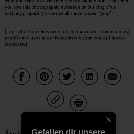
what you think. But whatever you do, please don't tell them
you saw this photographic evidence on our blog of us
actively preparing to re-use all these boxes *gasp*!
[Top to bottom: Dirty proof of illicit activity – boxes finding
new life and uses at our Reno Distribution center. Photos:
localcrew]
Auf Facebook teilen
Auf Pinterest teilen
Auf Twitter teilen
Auf LinkedIn teilen
Auf Email
Auf Copy Link teilen
Drucken
Gefallen dir unsere
Ähnliche Storys