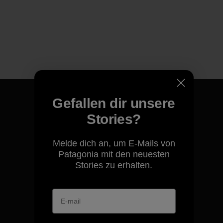
Gefallen dir unsere
Stories?
Für all unsere Produkte gilt
Melde dich an, um E-Mails von
unsere kompromisslose
Patagonia mit den neuesten
Garantie.
Stories zu erhalten.
Kompromisslose Garantie