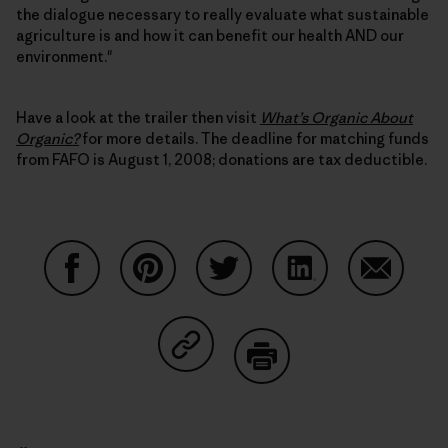
the dialogue necessary to really evaluate what sustainable
agriculture is and how it can benefit our health AND our
environment."
Have a look at the trailer then visit
What’s Organic About
Organic?
for more details. The deadline for matching funds
from FAFO is August 1, 2008; donations are tax deductible.
Auf Facebook teilen
Auf Pinterest teilen
Auf Twitter teilen
Auf LinkedIn teilen
Auf Email
Auf Copy Link teilen
Drucken