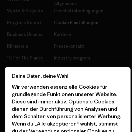
Allgemeine
Werte & Projekte
Geschäftsbedingungen
Progress Report
Cookie Einstellungen
Business Unusual
Karriere
Klimaziele
Pressekontakt
1% For The Planet
Industry program
Wie wir finanzieren
Affiliate-Programm
Deine Daten, deine Wahl
Geschenkgutscheine
Patagonia Österreich
Wir verwenden essenzielle Cookies für
Seitenverzeichnis
Stores in deiner
grundlegende Funktionen unserer Website.
Nähe
Diese sind immer aktiv. Optionale Cookies
dienen der Durchführung von Analysen und
dem Schalten von personalisierter Werbung.
Wenn du „Alle akzeptieren“ wählst, stimmst
du der Verwendung optionaler Cookies zu.