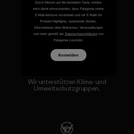
Durch Klicken auf die Anmelden Taste, erkläre
mich damit einverstanden, dass Patagonia meine
Wir übernehmen
E-Mail-Adresse verarbeitet und mir E-Mails für
Verantwortung für unsere
Produkt-Highlights, spannende Stories,
Auswirkungen.
Informationen über Aktivismus, Veranstaltungen
und mehr gemäß der
Datenschutzerklärung
von
Patagonia zusendet.
Unser Fußabdruck
Anmelden
Wir unterstützen Klima- und
Umweltschutzgruppen.
Besuche Patagonia Action Works