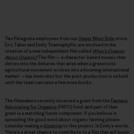
Two Patagonia employees from our
Upper West Side
store,
Eric Taber and Emily Triantaphyllis, are involved in the
creation of a new independent film called
What’s Organic
About Organic?
The film — a character-based mosaic that
delves into the debates that arise when a grassroots
agricultural movement evolves into a booming international
market — has been shot but the post-production is on hold
until the team can raise a few more bucks.
The filmmakers recently received a grant from the
Farmers
Advocating for Organics
(FAFO) fund, and part of that
grant is a matching funds component. If you believe in
spreading the good word about organic farming please
consider making a
donation
to this project. In Emily’s words,
"Here’s a great chance to contribute to a film that will begin