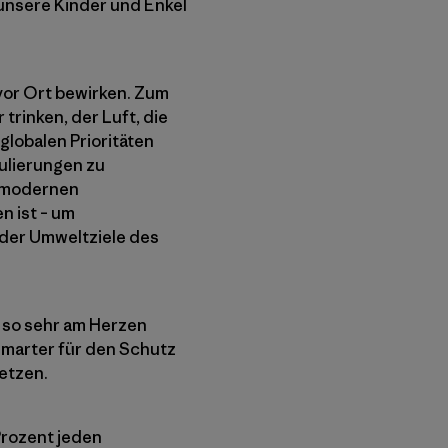
 unsere Kinder und Enkel
vor Ort bewirken. Zum
trinken, der Luft, die
globalen Prioritäten
ulierungen zu
r modernen
n ist – um
 der Umweltziele des
 so sehr am Herzen
smarter für den Schutz
setzen.
Prozent jeden