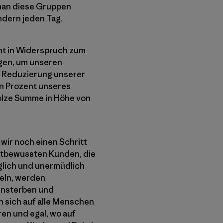
 man diese Gruppen
ndern jeden Tag.
ht in Widerspruch zum
gen, um unseren
e Reduzierung unserer
in Prozent unseres
stolze Summe in Höhe von
wir noch einen Schritt
ltbewussten Kunden, die
äglich und unermüdlich
deln, werden
ensterben und
n sich auf alle Menschen
en und egal, wo auf