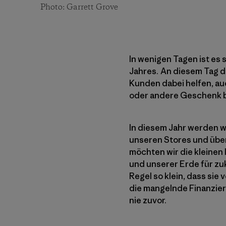
Photo: Garrett Grove
In wenigen Tagen ist es 
Jahres. An diesem Tag d
Kunden dabei helfen, au
oder andere Geschenk bi
In diesem Jahr werden wi
unseren Stores und über
möchten wir die kleinen
und unserer Erde für zu
Regel so klein, dass sie
die mangelnde Finanzieru
nie zuvor.