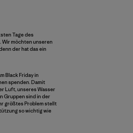
rksten Tage des
e. Wir möchten unseren
enn der hat das ein
m Black Friday in
onen spenden. Damit
rer Luft, unseres Wasser
n Gruppen sind in der
hr größtes Problem stellt
stützung so wichtig wie