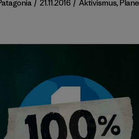
Patagonia
/
21.11.2016
/
Aktivismus
,
Plane