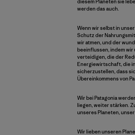
diesem Planeten sie leb
werden das auch.
Wenn wir selbst in unse
Schutz der Nahrungsmitte
wir atmen, und der wunde
beeinflussen, indem wir
verteidigen, die der R
Energiewirtschaft, die i
sicherzustellen, dass s
Übereinkommens von Par
Wir bei Patagonia werde
liegen, weiter stärken.
unseres Planeten, unsere
Wir lieben unseren Plan