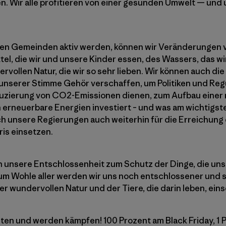
en. Wir alle profitieren von einer gesunden Umwelt — und
ren Gemeinden aktiv werden, können wir Veränderungen 
l, die wir und unsere Kinder essen, des Wassers, das wir 
rvollen Natur, die wir so sehr lieben. Wir können auch die 
 unserer Stimme Gehör verschaffen, um Politiken und Reg
eduzierung von CO2-Emissionen dienen, zum Aufbau eine
n erneuerbare Energien investiert – und was am wichtigste
ich unsere Regierungen auch weiterhin für die Erreichung
is einsetzen.
n unsere Entschlossenheit zum Schutz der Dinge, die uns
 Zum Wohle aller werden wir uns noch entschlossener und 
r wundervollen Natur und der Tiere, die darin leben, ein
eten und werden kämpfen! 100 Prozent am Black Friday, 1 