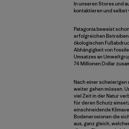
In unseren Stores und a
kontaktieren und selbst 
Patagonia beweist schon
erfolgreichen Betreibe
ökologischen Fußabdruck
Abhängigkeit von fossil
Umsatzes an Umweltgruppe
74 Millionen Dollar zu
Nach einer schwierigen u
weiter gehen müssen. U
viel Zeit in der Natur v
für deren Schutz einset
einschneidende Klimave
Bodenerosionen die sich
aus, ganz gleich, welch