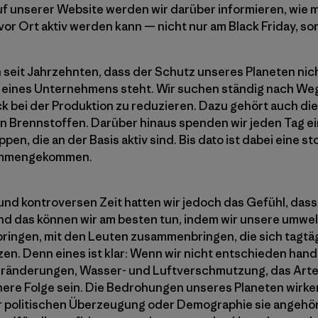
uf unserer Website werden wir darüber informieren, wie
vor Ort aktiv werden kann — nicht nur am Black Friday, so
 seit Jahrzehnten, dass der Schutz unseres Planeten nic
n eines Unternehmens steht. Wir suchen ständig nach We
 bei der Produktion zu reduzieren. Dazu gehört auch di
en Brennstoffen. Darüber hinaus spenden wir jeden Tag e
n, die an der Basis aktiv sind. Bis dato ist dabei eine 
sammengekommen.
nd kontroversen Zeit hatten wir jedoch das Gefühl, dass 
nd das können wir am besten tun, indem wir unsere umwe
erbringen, mit den Leuten zusammenbringen, die sich tagt
zen. Denn eines ist klar: Wenn wir nicht entschieden han
ränderungen, Wasser- und Luftverschmutzung, das Art
ere Folge sein. Die Bedrohungen unseres Planeten wirke
er politischen Überzeugung oder Demographie sie angehör