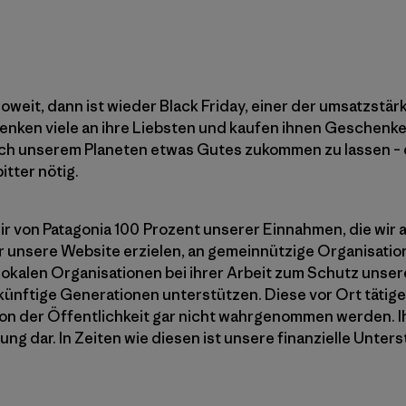
soweit, dann ist wieder Black Friday, einer der umsatzstä
enken viele an ihre Liebsten und kaufen ihnen Geschenk
ch unserem Planeten etwas Gutes zukommen zu lassen – d
tter nötig.
r von Patagonia 100 Prozent unserer Einnahmen, die wir a
 unsere Website erzielen, an gemeinnützige Organisati
 lokalen Organisationen bei ihrer Arbeit zum Schutz unse
künftige Generationen unterstützen. Diese vor Ort tätige
 von der Öffentlichkeit gar nicht wahrgenommen werden. I
ng dar. In Zeiten wie diesen ist unsere finanzielle Unter