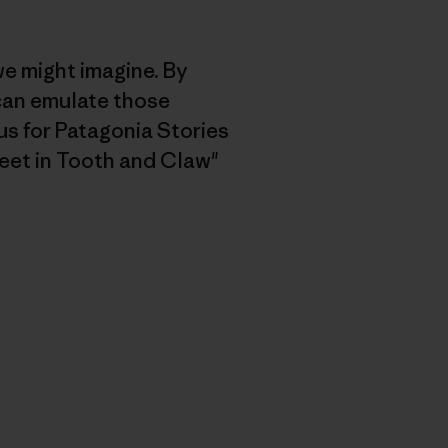
we might imagine. By
 can emulate those
s for Patagonia Stories
eet in Tooth and Claw"