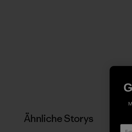
G
M
Ähnliche Storys