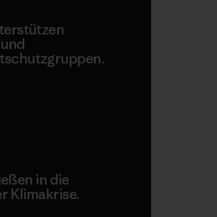
terstützen
 und
tschutzgruppen.
agonia Action Works
ießen in die
 Klimakrise.