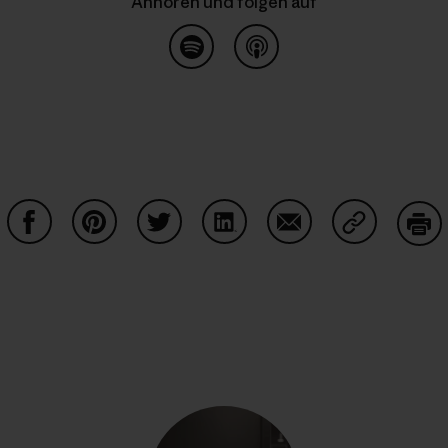
Anhören und folgen auf
Anhören auf
common.blog.listenon
Auf Facebook teilen
Auf Pinterest teilen
Auf Twitter teilen
Auf LinkedIn teilen
Auf Email teilen
Auf Copy Li
Dru