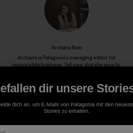
Archana Ram
Archana is Patagonia’s managing editor for
responsible business. Tell your dog she says hi.
efallen dir unsere Storie
elde dich an, um E-Mails von Patagonia mit den neuest
Stories zu erhalten.