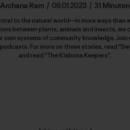
Archana Ram
/
09.01.2023
/
31 Minuten
ntral to the natural world—in more ways than 
ions between plants, animals and insects, we
ur own systems of community knowledge. Join u
 podcasts. For more on these stories, read "Sw
and read "The Klabona Keepers".