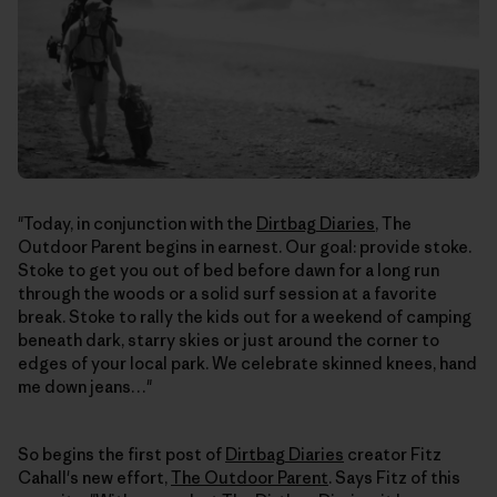
"Today, in conjunction with the
Dirtbag Diaries
, The
Outdoor Parent begins in earnest. Our goal: provide stoke.
Stoke to get you out of bed before dawn for a long run
through the woods or a solid surf session at a favorite
break. Stoke to rally the kids out for a weekend of camping
beneath dark, starry skies or just around the corner to
edges of your local park. We celebrate skinned knees, hand
me down jeans…"
So begins the first post of
Dirtbag Diaries
creator Fitz
Cahall's new effort,
The Outdoor Parent
. Says Fitz of this