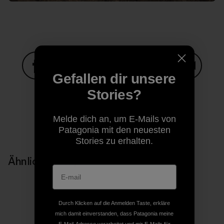
Gefallen dir unsere
Auf Facebook teilen
Auf Pinterest teilen
Auf Twitter teilen
Auf LinkedIn teilen
Auf Email
Stories?
Melde dich an, um E-Mails von
Auf Copy Link teilen
Drucken
Patagonia mit den neuesten
Stories zu erhalten.
Ähnliche Storys
Durch Klicken auf die Anmelden Taste, erkläre
mich damit einverstanden, dass Patagonia meine