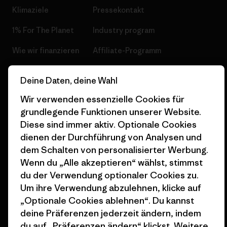
Klimaziele
Pressekontakt
1% For The Planet
Industry program
Wie wir finanzieren
Affiliate-Programm
Geschenkgutscheine
Patagonia Österreich
Deine Daten, deine Wahl
Seitenverzeichnis
Stores in deiner
Wir verwenden essenzielle Cookies für
Nähe
grundlegende Funktionen unserer Website.
Diese sind immer aktiv. Optionale Cookies
dienen der Durchführung von Analysen und
dem Schalten von personalisierter Werbung.
Wenn du „Alle akzeptieren“ wählst, stimmst
© 2026 Patagonia, Inc. All Rights Reserved.
du der Verwendung optionaler Cookies zu.
Um ihre Verwendung abzulehnen, klicke auf
„Optionale Cookies ablehnen“. Du kannst
deine Präferenzen jederzeit ändern, indem
Deutsch
du auf „Präferenzen ändern“ klickst. Weitere