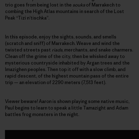
trio goes from being lost in the
souks
of Marrakech to
combing the High Atlas mountains in search of the Lost
Peak “Tizi n’tischka”.
In this episode, enjoy the sights, sounds, and smells
(scratch and sniff) of Marrakech. Weave and wind the
twisted streets past
riads
, merchants, and snake charmers.
Clean off the grime of the city, then be whisked away to
mysterious countryside inhabited by Argan trees and the
Imazighen peoples. Then top it off with a slow climb, and
rapid descent, of the highest mountain pass of the entire
trip — an elevation of 2290 meters (7,513 feet).
Viewer beware! Aaron is shown playing some native music,
Paul begins to learn to speak a little Tamazight and Adam
battles frog monsters in the night.