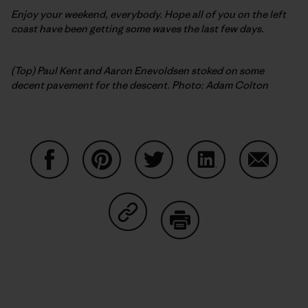
Enjoy your weekend, everybody. Hope all of you on the left
coast have been getting some waves the last few days.
(Top) Paul Kent and Aaron Enevoldsen stoked on some
decent pavement for the descent. Photo: Adam Colton
Auf Facebook teilen
Auf Pinterest teilen
Auf Twitter teilen
Auf LinkedIn teilen
Auf Email
Auf Copy Link teilen
Drucken