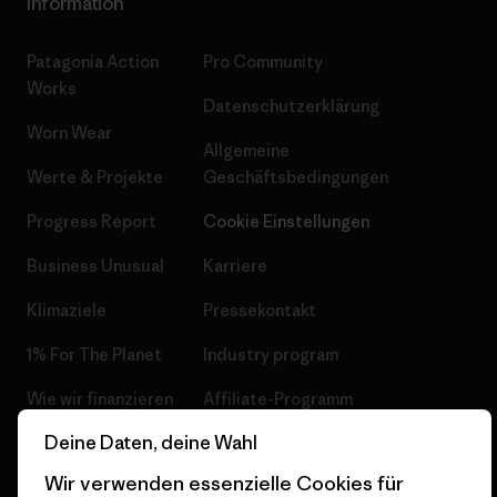
Information
Patagonia Action
Pro Community
Works
Datenschutzerklärung
Worn Wear
Allgemeine
Werte & Projekte
Geschäftsbedingungen
Progress Report
Cookie Einstellungen
Business Unusual
Karriere
Klimaziele
Pressekontakt
1% For The Planet
Industry program
Wie wir finanzieren
Affiliate-Programm
Deine Daten, deine Wahl
Geschenkgutscheine
Patagonia Österreich
Seitenverzeichnis
Wir verwenden essenzielle Cookies für
Stores in deiner