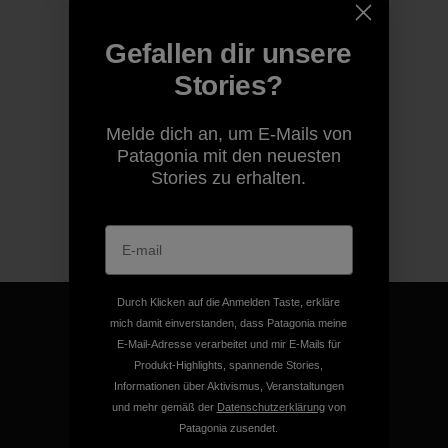
Gefallen dir unsere
Stories?
Melde dich an, um E-Mails von
Patagonia mit den neuesten
Stories zu erhalten.
Durch Klicken auf die Anmelden Taste, erkläre
mich damit einverstanden, dass Patagonia meine
E-Mail-Adresse verarbeitet und mir E-Mails für
Produkt-Highlights, spannende Stories,
Für all unsere Produkte gilt
Informationen über Aktivismus, Veranstaltungen
und mehr gemäß der
Datenschutzerklärung
von
unsere kompromisslose
Patagonia zusendet.
Garantie.