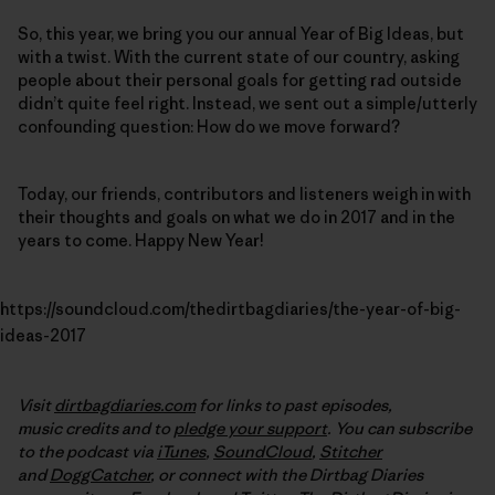
So, this year, we bring you our annual Year of Big Ideas, but
with a twist. With the current state of our country, asking
people about their personal goals for getting rad outside
didn’t quite feel right. Instead, we sent out a simple/utterly
confounding question: How do we move forward?
Today, our friends, contributors and listeners weigh in with
their thoughts and goals on what we do in 2017 and in the
years to come. Happy New Year!
https://soundcloud.com/thedirtbagdiaries/the-year-of-big-
ideas-2017
Visit
dirtbagdiaries.com
for links to past episodes,
music credits and to
pledge your support
. You can subscribe
to the podcast via
iTunes
,
SoundCloud
,
Stitcher
and
DoggCatcher
,
or connect with the Dirtbag Diaries