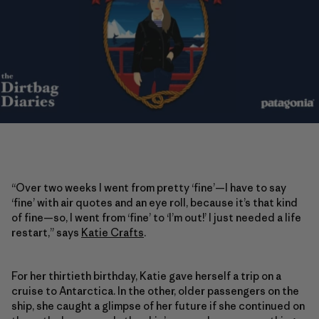
“Over two weeks I went from pretty ‘fine’—I have to say
‘fine’ with air quotes and an eye roll, because it’s that kind
of fine—so, I went from ‘fine’ to ‘I’m out!’ I just needed a life
restart,” says
Katie Crafts
.
For her thirtieth birthday, Katie gave herself a trip on a
cruise to Antarctica. In the other, older passengers on the
ship, she caught a glimpse of her future if she continued on