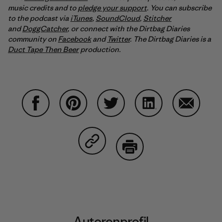
music credits and to
pledge your support
. You can subscribe
to the podcast via
iTunes
,
SoundCloud
,
Stitcher
and
DoggCatcher
,
or connect with the Dirtbag Diaries
community on
Facebook
and
Twitter
.
The Dirtbag Diaries is a
Duct Tape Then Beer
production.
Auf Facebook teilen
Auf Pinterest teilen
Auf Twitter teilen
Auf LinkedIn teilen
Auf Email
Auf Copy Link teilen
Drucken
Autorenprofil