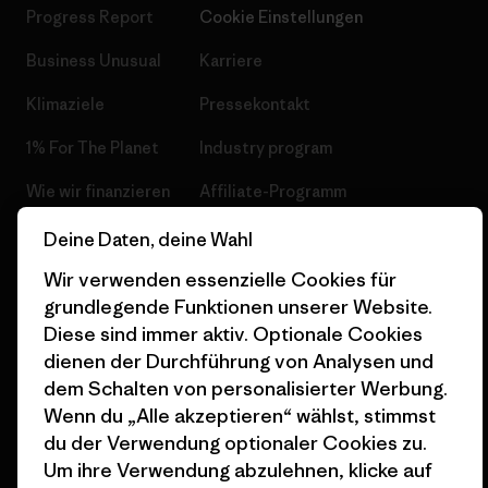
Progress Report
Cookie Einstellungen
Business Unusual
Karriere
Klimaziele
Pressekontakt
1% For The Planet
Industry program
Wie wir finanzieren
Affiliate-Programm
Geschenkgutscheine
Patagonia Österreich
Deine Daten, deine Wahl
Seitenverzeichnis
Wir verwenden essenzielle Cookies für
Stores in deiner
grundlegende Funktionen unserer Website.
Nähe
Diese sind immer aktiv. Optionale Cookies
dienen der Durchführung von Analysen und
dem Schalten von personalisierter Werbung.
Wenn du „Alle akzeptieren“ wählst, stimmst
du der Verwendung optionaler Cookies zu.
© 2026 Patagonia, Inc. All Rights Reserved.
Um ihre Verwendung abzulehnen, klicke auf