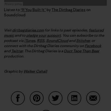
Listen to
“If You Built It”
by
The Dirtbag Diaries
on
Soundcloud
Visit
dirtbagdiaries.com
for links to past episodes,
featured
music
and to
pledge your support
. You can subscribe to the
podcast via
iTunes
,
RSS
,
SoundCloud
and
Stitcher
,
or
connect with the Dirtbag Diaries community on
Facebook
and
Twitter
.
The Dirtbag Diaries is a
Duct Tape Then Beer
production.
Graphic by
Walker Cahall
Auf Facebook teilen
Auf Pinterest teilen
Auf Twitter teilen
Auf LinkedIn teilen
Auf Email