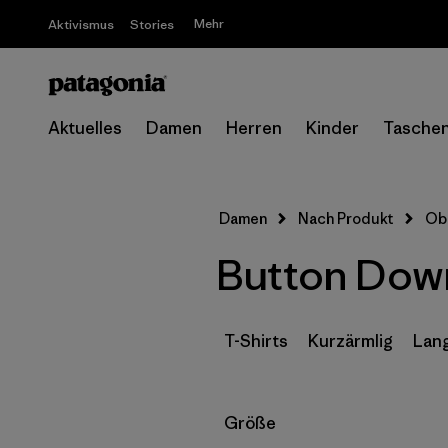
Mehr
Aktivismus
Stories
Aktuelles
Damen
Herren
Kinder
Tasche
Damen
Nach Produkt
Ob
Button Down
T-Shirts
Kurzärmlig
Lan
Filter by
Größe