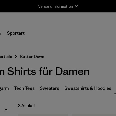
Versandinformation
Filter by
Größe
n
Sportart
XS
(2)
S
(2)
erteile
Button Down
M
(2)
 Shirts für Damen
L
(2)
XL
(3)
garm
Tech Tees
Sweaters
Sweatshirts & Hoodies
Filter by
3 Artikel
Preis