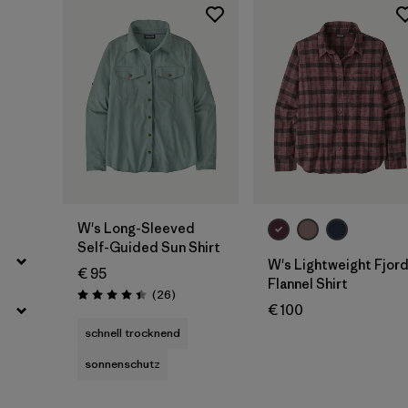
Filter by
Eigenschaften
W's Long-Sleeved
Self-Guided Sun Shirt
W's Lightweight Fjor
€ 95
Flannel Shirt
Rezensionen
(26
)
Bewertung: 4.4 / 5
€ 100
schnell trocknend
sonnenschutz