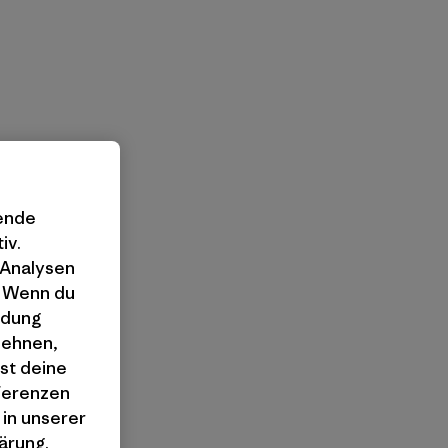
gende
iv.
 Analysen
. Wenn du
ndung
lehnen,
st deine
äferenzen
 in unserer
ärung
.