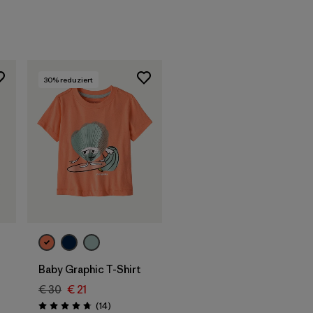
30
% reduziert
Baby Graphic T-Shirt
€ 30
€ 21
nen
Rezensionen
(14
)
Bewertung: 4.7 / 5