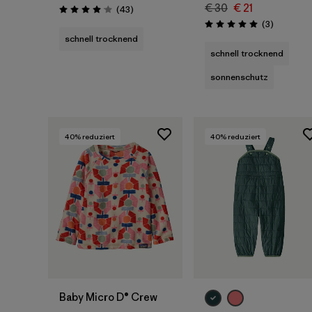
€ 30
€ 21
Rezensionen
(43
)
Bewertung: 4.1 / 5
Rezensio
(3
)
Bewertung: 5.0 / 5
schnell trocknend
schnell trocknend
sonnenschutz
40
% reduziert
40
% reduziert
Baby Micro D® Crew