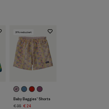
31
% reduziert
Baby Baggies™ Shorts
€ 35
€ 24