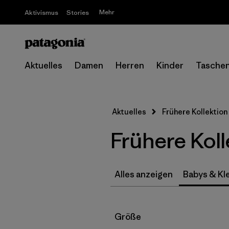
Mehr
Aktivismus
Stories
Aktuelles
Damen
Herren
Kinder
Tasche
Aktuelles
Frühere Kollektion
Frühere Koll
Alles anzeigen
Babys & Kle
Filter by
Größe