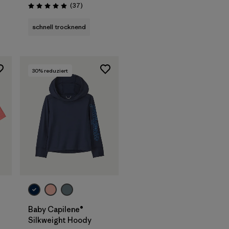
nen
Rezensionen
(37
)
Bewertung: 4.9 / 5
schnell trocknend
30
% reduziert
Baby Capilene®
Silkweight Hoody