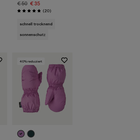
€ 50
€ 35
nen
Rezensionen
(20
)
Bewertung: 4.8 / 5
schnell trocknend
sonnenschutz
40
% reduziert