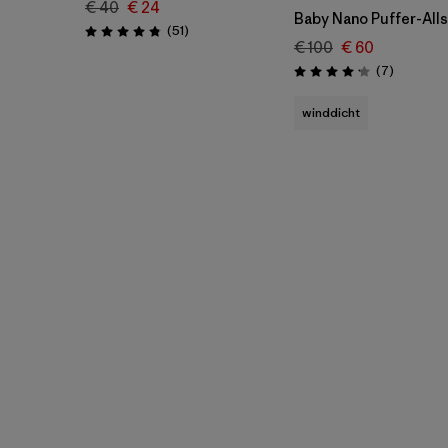
€ 40
€ 24
Baby Nano Puffer-Alls
Rezensionen
(51
)
Bewertung: 4.9 / 5
€ 100
€ 60
Rezensio
(7
)
Bewertung: 4.1 / 5
winddicht