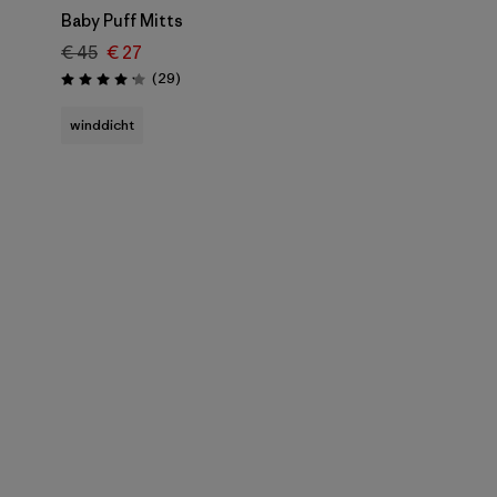
Baby Puff Mitts
€ 45
€ 27
nen
Rezensionen
(29
)
Bewertung: 4.1 / 5
winddicht