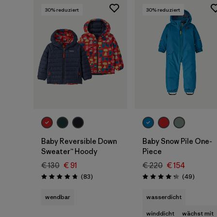
4 Jahre
(9)
30
% reduziert
30
% reduziert
5 Jahre
(5)
Filter by
Preis
Filter by
Farbe
Filter by
Eigenschaften
Baby Reversible Down
Baby Snow Pile One-
Filter by
Material
Sweater™ Hoody
Piece
€ 130
€ 91
€ 220
€ 154
Rezensionen
Rezensi
(83
)
(49
)
Bewertung: 4.7 / 5
Bewertung: 4.2 / 5
wendbar
wasserdicht
winddicht
wächst mit