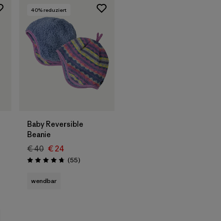
40
% reduziert
Baby Reversible
Beanie
€ 40
€ 24
Rezensionen
(55
)
Bewertung: 4.7 / 5
onen
wendbar