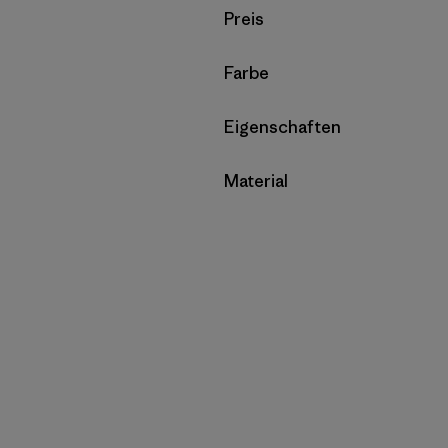
Filter by
Preis
Filter by
Farbe
Filter by
Eigenschaften
Filter by
Material