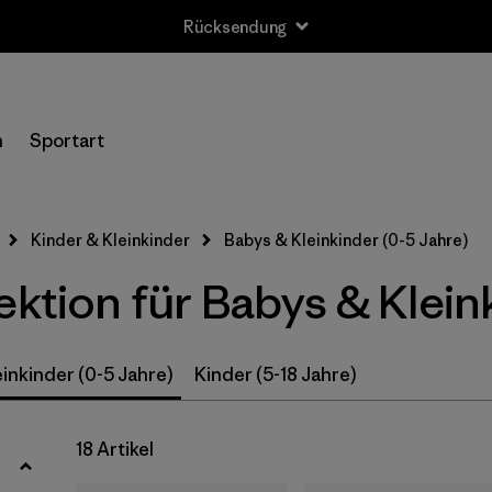
Rücksendung
Filter by
Größe
n
Sportart
0-3m
(3)
3-6m
(13)
Kinder & Kleinkinder
Babys & Kleinkinder (0-5 Jahre)
6-12m
(9)
ektion für Babys & Klein
12-18m
(8)
12-24m
(1)
inkinder (0-5 Jahre)
Kinder (5-18 Jahre)
2 Jahre
(12)
18 Artikel
3 Jahre
(10)