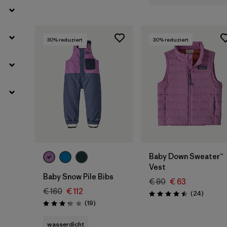
30
% reduziert
30
% reduziert
Baby Down Sweater™
Vest
Baby Snow Pile Bibs
€ 90
€ 63
€ 160
€ 112
Rezensi
(24
)
Bewertung: 4.5 / 5
Rezensionen
(19
)
Bewertung: 3.3 / 5
wasserdicht