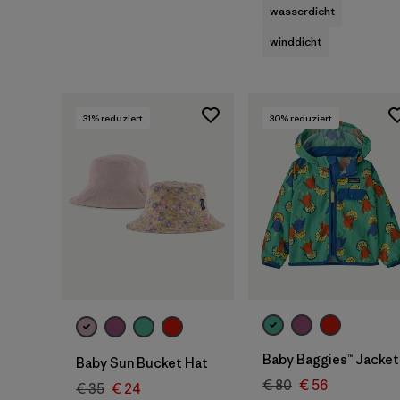
wasserdicht
winddicht
31
% reduziert
30
% reduziert
Baby Baggies™ Jacket
Baby Sun Bucket Hat
€ 80
€ 56
€ 35
€ 24