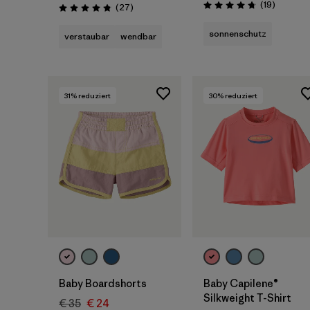
Rezensio
(19
)
Rezensionen
(27
)
Bewertung: 4.7 / 5
Bewertung: 4.9 / 5
sonnenschutz
verstaubar
wendbar
31
% reduziert
30
% reduziert
Baby Boardshorts
Baby Capilene®
Silkweight T-Shirt
€ 35
€ 24