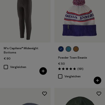
Filter by
Volumen
Filter by
Wetter
M's Capilene® Midweight
Bottoms
Powder Town Beanie
€ 90
€ 50
Vergleichen
Rezensionen
(191
)
Bewertung: 4.9 / 5
Vergleichen