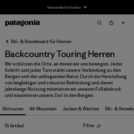
Versandinformation
Filter & Sort
Alle löschen
Sortieren nach
Ski- & Snowboard für Herren
Filter by
Größe
Backcountry Touring Herren
XS
(9)
Wir schützen die Orte, an denen wir uns bewegen. Jeder
Schritt und jeder Turn stärkt unsere Verbindung zu den
S
(11)
Bergen und der umliegenden Natur. Durch die Herstellung
von langlebiger und robuster Bekleidung und deren
S/M
(1)
jahrelange Nutzung minimieren wir unseren Fußabdruck
und maximieren unsere Zeit in den Bergen.
M
(10)
Skitouren
All-Mountain
Jacken & Westen
Ski- & Snowb
L
(11)
L/XL
(1)
Filter
15 Artikel