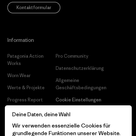
Kontaktformular
Information
Patagonia Action
Pro Community
Works
Datenschutzerklärung
Worn Wear
Allgemeine
Werte & Projekte
Geschäftsbedingungen
Progress Report
Cookie Einstellungen
Business Unusual
Karriere
Deine Daten, deine Wahl
Klimaziele
Pressekontakt
Wir verwenden essenzielle Cookies für
grundlegende Funktionen unserer Website.