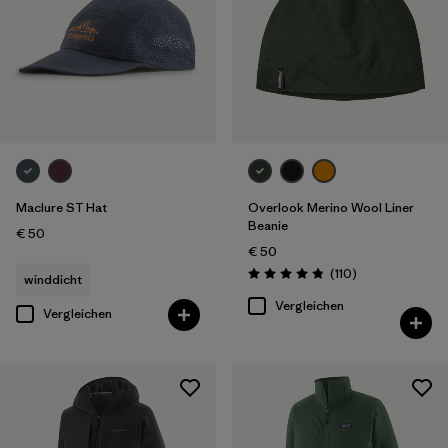
Maclure ST Hat
Overlook Merino Wool Liner
Beanie
€ 50
€ 50
Rezensionen
(110
)
winddicht
Bewertung: 4.8 / 5
Vergleichen
Vergleichen