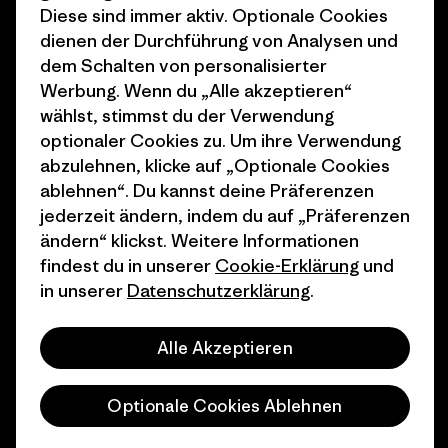
1% For The Planet
Industry program
Diese sind immer aktiv. Optionale Cookies
dienen der Durchführung von Analysen und
Wie wir finanzieren
Affiliate-Programm
dem Schalten von personalisierter
Geschenkgutscheine
Patagonia Österreich
Werbung. Wenn du „Alle akzeptieren“
Seitenverzeichnis
wählst, stimmst du der Verwendung
Stores in deiner
optionaler Cookies zu. Um ihre Verwendung
Nähe
abzulehnen, klicke auf „Optionale Cookies
ablehnen“. Du kannst deine Präferenzen
jederzeit ändern, indem du auf „Präferenzen
ändern“ klickst. Weitere Informationen
findest du in unserer
Cookie-Erklärung
und
© 2026 Patagonia, Inc. All Rights Reserved.
in unserer
Datenschutzerklärung
.
Alle Akzeptieren
Deutsch
Optionale Cookies Ablehnen