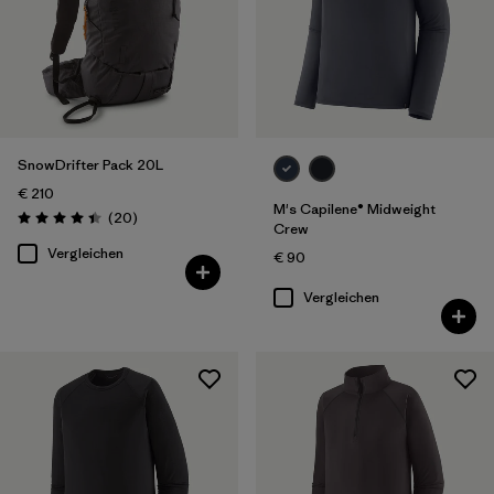
SnowDrifter Pack 20L
€ 210
M's Capilene® Midweight
Rezensionen
(20
)
Bewertung: 4.4 / 5
Crew
Vergleichen
€ 90
Vergleichen