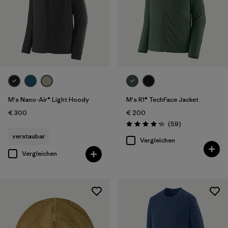
M's Nano-Air® Light Hoody
M's R1® TechFace Jacket
€ 300
€ 200
Rezensionen
(59
)
Bewertung: 4.2 / 5
verstaubar
Vergleichen
Vergleichen