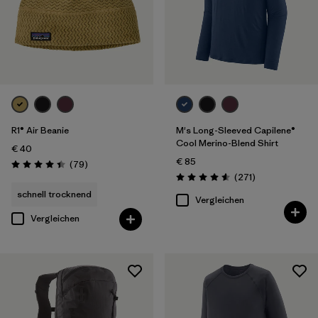
R1® Air Beanie
M's Long-Sleeved Capilene®
Cool Merino-Blend Shirt
€ 40
€ 85
Rezensionen
(79
)
Bewertung: 4.4 / 5
Rezensionen
(271
)
Bewertung: 4.6 / 5
schnell trocknend
Vergleichen
Vergleichen