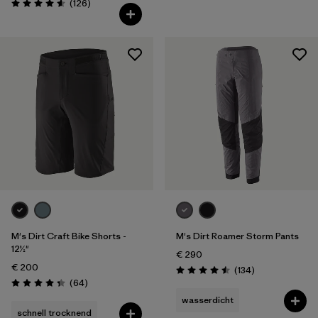
Rezensionen
(126
)
Bewertung: 4.6 / 5
M's Dirt Craft Bike Shorts -
M's Dirt Roamer Storm Pants
12½"
€ 290
€ 200
Rezensionen
(134
)
Bewertung: 4.5 / 5
Rezensionen
(64
)
Bewertung: 4.3 / 5
wasserdicht
schnell trocknend