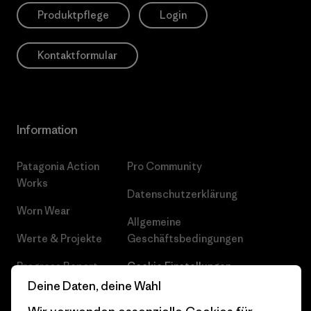
Produktpflege
Login
Kontaktformular
Information
Patagonia Action
Pro Community
Works
Datenschutzerklärung
Worn Wear
Allgemeine
Werte & Projekte
Geschäftsbedingungen
Progress Report
Cookie Einstellungen
Deine Daten, deine Wahl
Business Unusual
Karriere