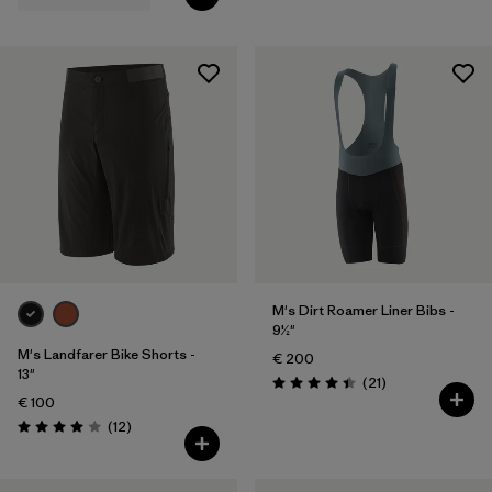
M's Dirt Roamer Liner Bibs -
9½"
M's Landfarer Bike Shorts -
€ 200
13"
Rezensionen
(21
)
Bewertung: 4.4 / 5
€ 100
Rezensionen
(12
)
Bewertung: 4.0 / 5