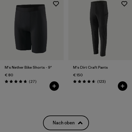
M's Nether Bike Shorts - 9"
M's Dirt Craft Pants
€ 80
€ 150
Rezensionen
Rezensionen
(27
)
(123
)
Bewertung: 4.8 / 5
Bewertung: 4.6 / 5
Nach oben