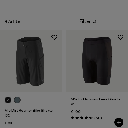
Wetter
Filter
8 Artikel
M's Dirt Roamer Liner Shorts -
9"
M's Dirt Roamer Bike Shorts -
€ 100
12½"
Rezensionen
(50
)
Bewertung: 4.5 / 5
€ 130