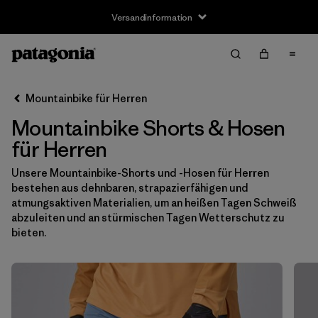
Versandinformation
Filter & Sort
Alle löschen
Sortieren nach
Mountainbike für Herren
Filter by
Größe
Mountainbike Shorts & Hosen
XS
(3)
für Herren
S
(3)
Unsere
Mountainbike-Shorts
und -Hosen für Herren
bestehen aus dehnbaren, strapazierfähigen und
M
(2)
atmungsaktiven Materialien, um an heißen Tagen Schweiß
abzuleiten und an stürmischen Tagen Wetterschutz zu
L
(2)
bieten.
XL
(1)
XXL
(4)