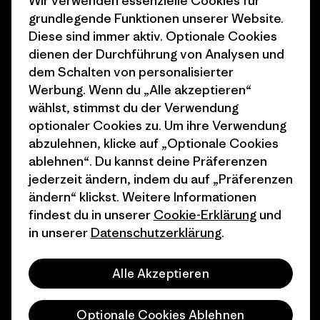
Wir verwenden essenzielle Cookies für
Klimaziele
Pressekontakt
grundlegende Funktionen unserer Website.
Diese sind immer aktiv. Optionale Cookies
1% For The Planet
Industry program
dienen der Durchführung von Analysen und
Wie wir finanzieren
Affiliate-Programm
dem Schalten von personalisierter
Werbung. Wenn du „Alle akzeptieren“
Geschenkgutscheine
Patagonia Österreich
wählst, stimmst du der Verwendung
Seitenverzeichnis
optionaler Cookies zu. Um ihre Verwendung
Stores in deiner
abzulehnen, klicke auf „Optionale Cookies
Nähe
ablehnen“. Du kannst deine Präferenzen
jederzeit ändern, indem du auf „Präferenzen
ändern“ klickst. Weitere Informationen
findest du in unserer
Cookie-Erklärung
und
in unserer
Datenschutzerklärung
.
© 2026 Patagonia, Inc. All Rights Reserved.
Alle Akzeptieren
Deutsch
Optionale Cookies Ablehnen