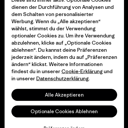
dienen der Durchführung von Analysen und
Wie wir finanzieren
Affiliate-Programm
dem Schalten von personalisierter
Geschenkgutscheine
Patagonia Österreich
Werbung. Wenn du „Alle akzeptieren“
Seitenverzeichnis
wählst, stimmst du der Verwendung
Stores in deiner
optionaler Cookies zu. Um ihre Verwendung
Nähe
abzulehnen, klicke auf „Optionale Cookies
ablehnen“. Du kannst deine Präferenzen
jederzeit ändern, indem du auf „Präferenzen
ändern“ klickst. Weitere Informationen
findest du in unserer
Cookie-Erklärung
und
© 2026 Patagonia, Inc. All Rights Reserved.
in unserer
Datenschutzerklärung
.
Alle Akzeptieren
Deutsch
Optionale Cookies Ablehnen