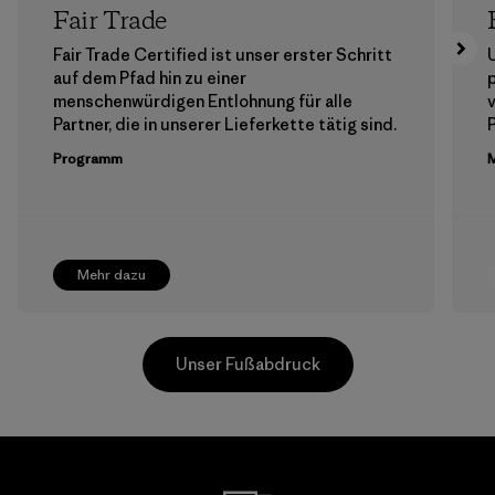
Fair Trade
Fair Trade Certified ist unser erster Schritt
auf dem Pfad hin zu einer
menschenwürdigen Entlohnung für alle
Partner, die in unserer Lieferkette tätig sind.
Programm
M
Mehr dazu
Unser Fußabdruck