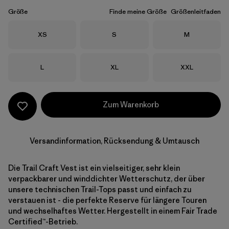
Größe
Finde meine Größe
Größenleitfaden
Größe
Größe
Größe
XS
S
M
Größe
Größe
Größe
L
XL
XXL
Zum Warenkorb
Versandinformation, Rücksendung & Umtausch
Die Trail Craft Vest ist ein vielseitiger, sehr klein
verpackbarer und winddichter Wetterschutz, der über
unsere technischen Trail-Tops passt und einfach zu
verstauen ist - die perfekte Reserve für längere Touren
und wechselhaftes Wetter. Hergestellt in einem Fair Trade
Certified™-Betrieb.