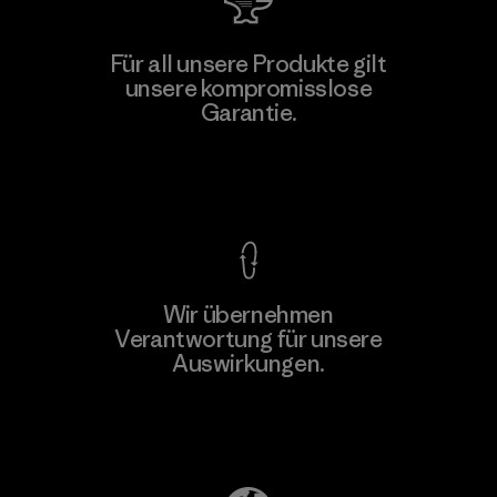
Toyota Tsusho
Für all unsere Produkte gilt
unsere kompromisslose
Material-supplier
Garantie.
F
Kompromisslose Garantie
Wir übernehmen
Mehr dazu
Verantwortung für unsere
Auswirkungen.
Unser Fußabdruck