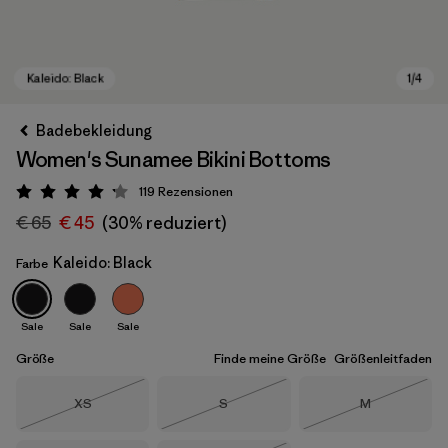
Badebekleidung
Women's Sunamee Bikini Bottoms
119
Rezensionen
Bewertung: 4.2 / 5
€ 65
€ 45
(30% reduziert)
Kaleido: Black
Farbe
Kaleido: Black
Sale
Sale
Sale
Größe
Finde meine Größe
Größenleitfaden
Größe
Größe
Größe
XS
S
M
Nicht lieferbar
Nicht lieferbar
Nicht lieferba