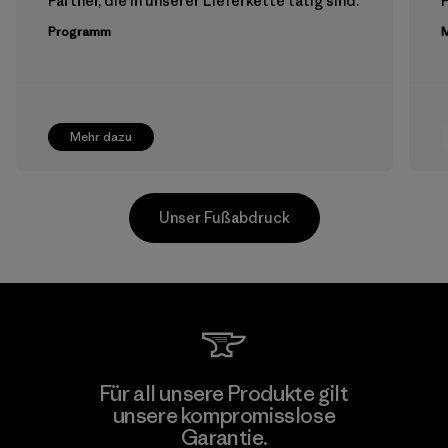
Partner, die in unserer Lieferkette tätig sind.
Programm
M
Mehr dazu
Unser Fußabdruck
Supertex S.A.
Für all unsere Produkte gilt
unsere kompromisslose
Factory
Garantie.