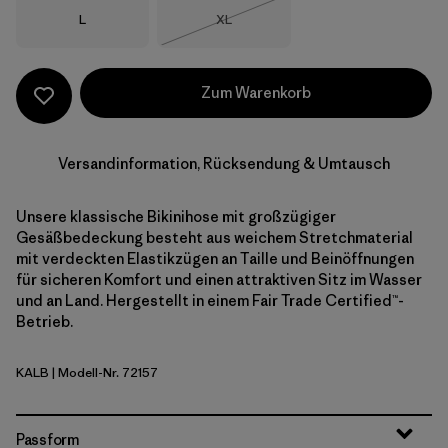
Größe
Größe
L
XL
Nicht lieferbar
Zum Warenkorb
Versandinformation, Rücksendung & Umtausch
Unsere klassische Bikinihose mit großzügiger
Gesäßbedeckung besteht aus weichem Stretchmaterial
mit verdeckten Elastikzügen an Taille und Beinöffnungen
für sicheren Komfort und einen attraktiven Sitz im Wasser
und an Land. Hergestellt in einem Fair Trade Certified™-
Betrieb.
KALB
| Modell-Nr. 72157
Kaleido: Black
Passform