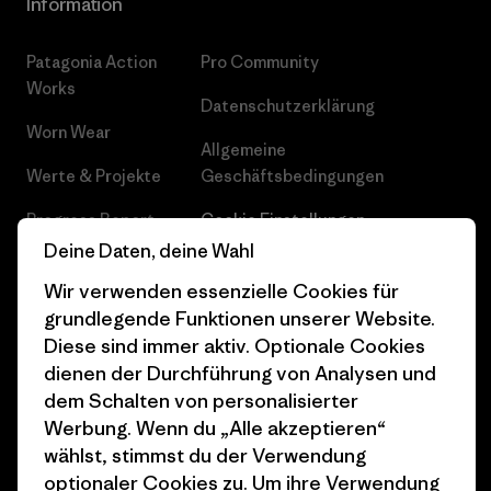
Information
Patagonia Action
Pro Community
Works
Datenschutzerklärung
Worn Wear
Allgemeine
Werte & Projekte
Geschäftsbedingungen
Progress Report
Cookie Einstellungen
Deine Daten, deine Wahl
Business Unusual
Karriere
Wir verwenden essenzielle Cookies für
Klimaziele
Pressekontakt
grundlegende Funktionen unserer Website.
Diese sind immer aktiv. Optionale Cookies
1% For The Planet
Industry program
dienen der Durchführung von Analysen und
Wie wir finanzieren
Affiliate-Programm
dem Schalten von personalisierter
Werbung. Wenn du „Alle akzeptieren“
Geschenkgutscheine
Patagonia Österreich
wählst, stimmst du der Verwendung
Seitenverzeichnis
optionaler Cookies zu. Um ihre Verwendung
Stores in deiner