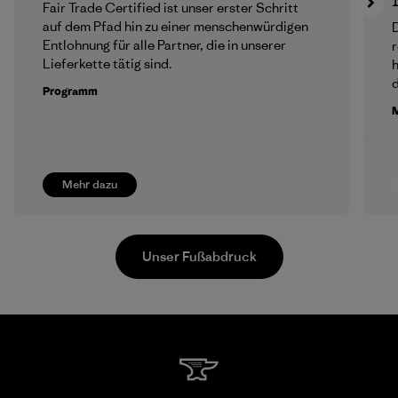
Fair Trade Certified ist unser erster Schritt
auf dem Pfad hin zu einer menschenwürdigen
D
Entlohnung für alle Partner, die in unserer
r
Lieferkette tätig sind.
h
Programm
M
Mehr dazu
Unser Fußabdruck