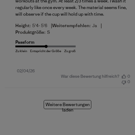
workouts at the gym. At least 2/3 times a week. I wash it
regularly like once every week. The material seems fine,
will observe if the cup will hold up with time.
|
|
Height:
5'4- 5'6
Weiterempfehlen:
Ja
Produktgröße:
S
Passform
Veröffentlichungsdatum
02/04/26
War diese Bewertung hilfreich?
0
0
Weitere Bewertungen
laden