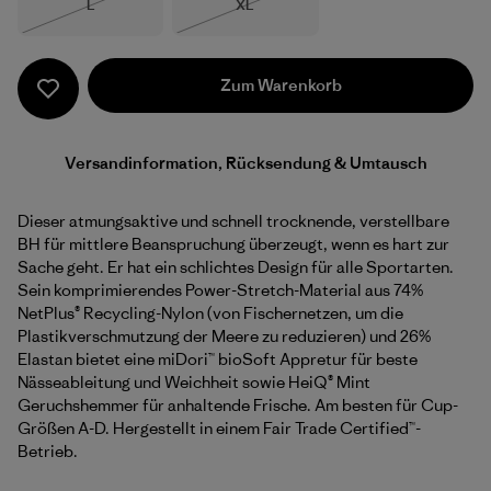
Größe
Größe
L
XL
Nicht lieferbar
Nicht lieferbar
Zum Warenkorb
Versandinformation, Rücksendung & Umtausch
Dieser atmungsaktive und schnell trocknende, verstellbare
BH für mittlere Beanspruchung überzeugt, wenn es hart zur
Sache geht. Er hat ein schlichtes Design für alle Sportarten.
Sein komprimierendes Power-Stretch-Material aus 74%
NetPlus® Recycling-Nylon (von Fischernetzen, um die
Plastikverschmutzung der Meere zu reduzieren) und 26%
Elastan bietet eine miDori™ bioSoft Appretur für beste
Nässeableitung und Weichheit sowie HeiQ® Mint
Geruchshemmer für anhaltende Frische. Am besten für Cup-
Größen A-D. Hergestellt in einem Fair Trade Certified™-
Betrieb.