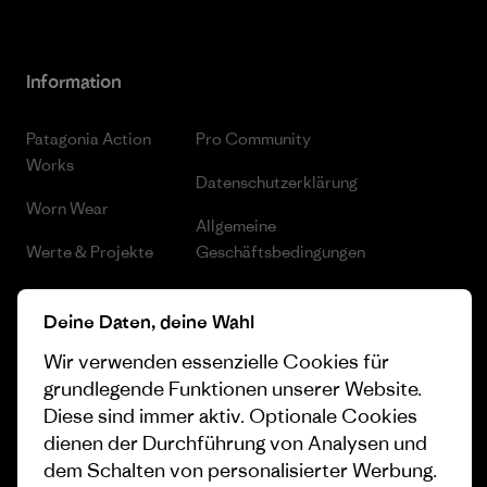
Information
Patagonia Action
Pro Community
Works
Datenschutzerklärung
Worn Wear
Allgemeine
Werte & Projekte
Geschäftsbedingungen
Progress Report
Cookie Einstellungen
Deine Daten, deine Wahl
Business Unusual
Karriere
Wir verwenden essenzielle Cookies für
Klimaziele
Pressekontakt
grundlegende Funktionen unserer Website.
Diese sind immer aktiv. Optionale Cookies
1% For The Planet
Industry program
dienen der Durchführung von Analysen und
dem Schalten von personalisierter Werbung.
Wie wir finanzieren
Affiliate-Programm