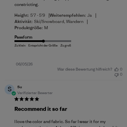
constricting.
|
|
Height:
5'7 - 5'9
Weiterempfehlen:
Ja
|
Aktivität:
Ski/Snowboard, Wandern
Produktgröße:
M
Passform
Veröffentlichungsdatum
06/05/26
War diese Bewertung hilfreich?
0
0
Su
S
Verifizierter Bewerter
Recommend it so far
I love the color and fabric. So far I wear it for my