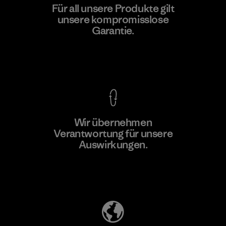
MAS Active (Pvt) Ltd. - Asialine
Für all unsere Produkte gilt
unsere kompromisslose
Factory
Garantie.
Kompromisslose Garantie
Wir übernehmen
Mehr dazu
Verantwortung für unsere
Auswirkungen.
Unser Fußabdruck