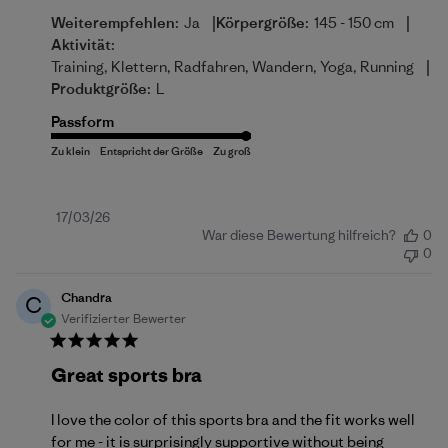
|
|
Weiterempfehlen:
Ja
Körpergröße:
145 - 150 cm
Aktivität:
|
Training, Klettern, Radfahren, Wandern, Yoga, Running
Produktgröße:
L
Passform
Veröffentlichungsdatum
17/03/26
War diese Bewertung hilfreich?
0
0
Chandra
C
Verifizierter Bewerter
Great sports bra
I love the color of this sports bra and the fit works well
for me - it is surprisingly supportive without being