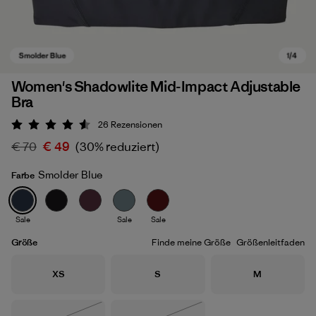
Women's Shadowlite Mid-Impact Adjustable
Bra
26
Rezensionen
Bewertung: 4.6 / 5
€ 70
€ 49
(30% reduziert)
Smolder Blue
Farbe
Smolder Blue
Sale
Sale
Sale
Größe
Finde meine Größe
Größenleitfaden
Größe
Größe
Größe
XS
S
M