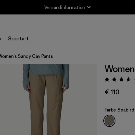
Versandinformation
n
Sportart
Women's Sandy Cay Pants
Women'
Bewert
€ 110
Farbe
Seabird