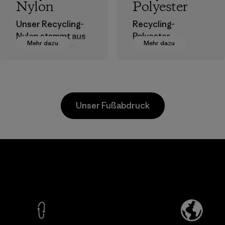
Nylon
Polyester
Unser Recycling-
Recycling-
Nylon stammt aus
Polyester
Mehr dazu
Mehr dazu
postindustriellen
verringert unsere
Faserresten,
Abhängigkeit von
Ausschuss von
erdölbasierten
Webereien und
Materialien.
recycelten
Materialien
Unser Fußabdruck
Postconsumer-
Materialien.
Materialien
Formosa
Youn
r Co.,
Taffeta Co.,
Namd
Ltd.
Co., L
ier
Material-supplier
Factory
Mehr dazu
Mehr d