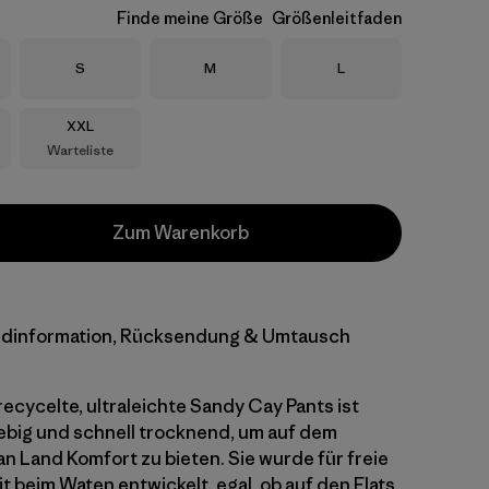
Finde meine Größe
Größenleitfaden
Größe
Größe
Größe
S
M
L
Größe
XXL
Warteliste
Zum Warenkorb
dinformation, Rücksendung & Umtausch
recycelte, ultraleichte Sandy Cay Pants ist
lebig und schnell trocknend, um auf dem
n Land Komfort zu bieten. Sie wurde für freie
t beim Waten entwickelt, egal, ob auf den Flats