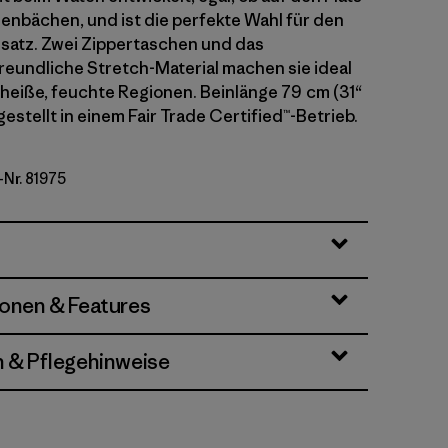
llenbächen, und ist die perfekte Wahl für den
nsatz. Zwei Zippertaschen und das
undliche Stretch-Material machen sie ideal
n heiße, feuchte Regionen. Beinlänge 79 cm (31“
estellt in einem Fair Trade Certified™-Betrieb.
-Nr. 81975
rey
ionen & Features
n & Pflegehinweise