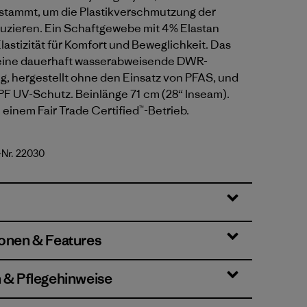
stammt, um die Plastikverschmutzung der
uzieren. Ein Schaftgewebe mit 4% Elastan
lastizität für Komfort und Beweglichkeit. Das
 eine dauerhaft wasserabweisende DWR-
g, hergestellt ohne den Einsatz von PFAS, und
PF UV-Schutz. Beinlänge 71 cm (28“ Inseam).
n einem Fair Trade Certified™-Betrieb.
-Nr. 22030
en
ionen & Features
n & Pflegehinweise