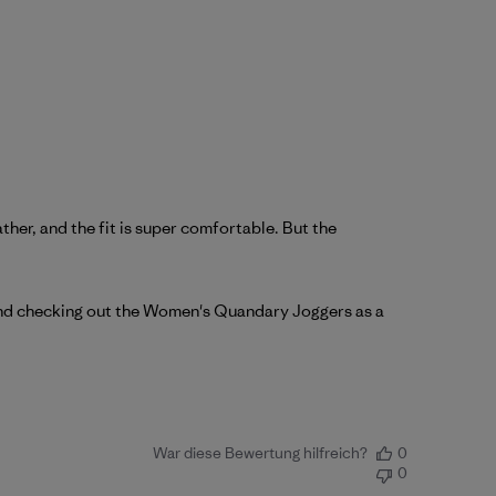
ather, and the fit is super comfortable. But the
d checking out the 
Women's Quandary Joggers
 as a 
War diese Bewertung hilfreich?
0
0