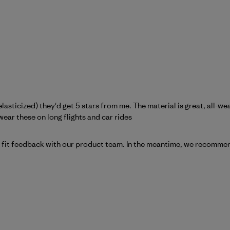
 elasticized) they'd get 5 stars from me. The material is great, all-we
 wear these on long flights and car rides
viewer_name}}s Bewertung von Wed Jul 29 2026
r fit feedback with our product team. In the meantime, we recommen