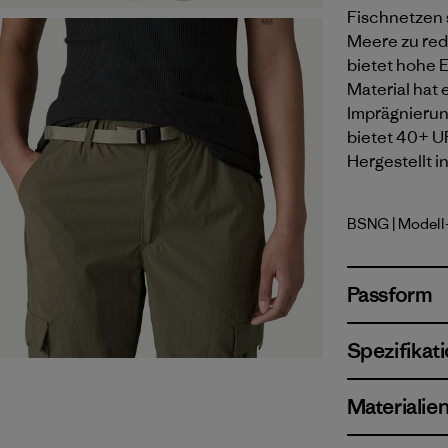
Fischnetzen 
Meere zu red
bietet hohe E
Material hat
Imprägnierun
bietet 40+ U
Hergestellt i
BSNG
| Modell
Basin Gre
Passform
Spezifikat
Materialie