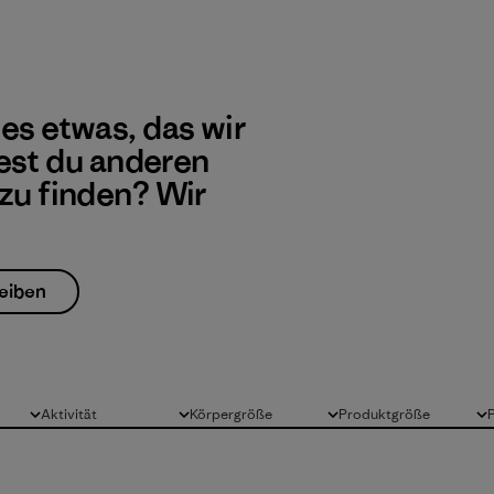
 es etwas, das wir
st du anderen
 zu finden? Wir
eiben
Aktivität
Körpergröße
Produktgröße
Alle
Alle
Alle