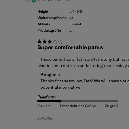
Height
5'4- 5'6
Weiterempfehlen
Ja
Aktivität
Casual
Produktgröße
L
Super comfortable pants
If these pants had a flat front (stretchy but not
elasticized front is so unflattering that I mainly
Kommentare des Store-Besitzers zu {{Re
Patagonia
Thanks for the review, Deb! We will share you
potential alternative.
Passform
Veröffentlichungsdatum
28/07/26