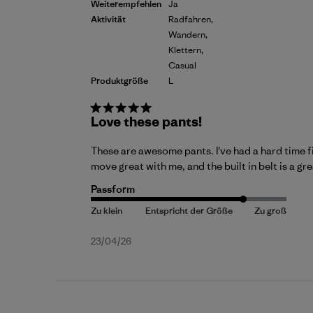
Weiterempfehlen
Ja
Aktivität
Radfahren,
Wandern,
Klettern,
Casual
Produktgröße
L
Love these pants!
These are awesome pants. I've had a hard time fi
move great with me, and the built in belt is a g
Passform
Veröffentlichungsdatum
23/04/26