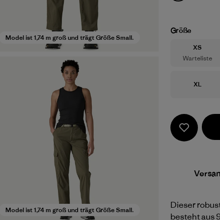
Größe
Model ist 1,74 m groß und trägt Größe Small.
Größe
XS
Warteliste
Größe
XL
Versa
Dieser robust
Model ist 1,74 m groß und trägt Größe Small.
besteht aus 