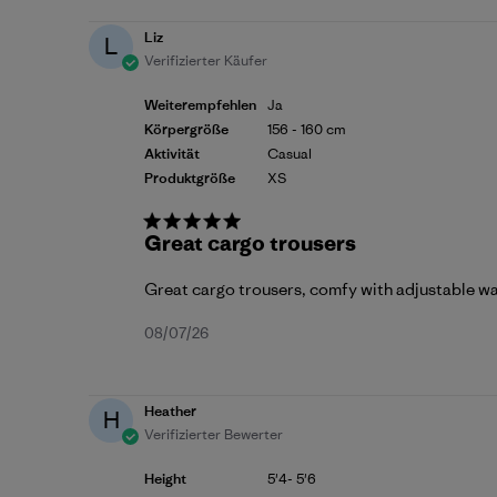
Liz
L
Verifizierter Käufer
Weiterempfehlen
Ja
Körpergröße
156 - 160 cm
Aktivität
Casual
Produktgröße
XS
Great cargo trousers
Great cargo trousers, comfy with adjustable w
Veröffentlichungsdatum
08/07/26
Heather
H
Verifizierter Bewerter
Height
5'4- 5'6