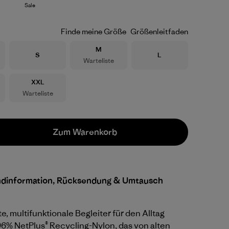
Sale
Finde meine Größe
Größenleitfaden
Größe
M
Größe
Größe
S
L
Warteliste
Größe
XXL
Warteliste
Zum Warenkorb
ndinformation, Rücksendung & Umtausch
e, multifunktionale Begleiter für den Alltag
96% NetPlus® Recycling-Nylon, das von alten