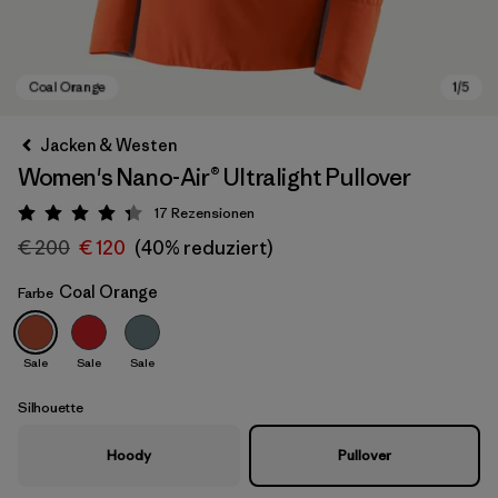
Jacken & Westen
Women's Nano-Air® Ultralight Pullover
17
Rezensionen
Bewertung: 4.3 / 5
€ 200
€ 120
(40% reduziert)
Coal Orange
Farbe
Coal Orange
Sale
Sale
Sale
Silhouette
Hoody
Pullover