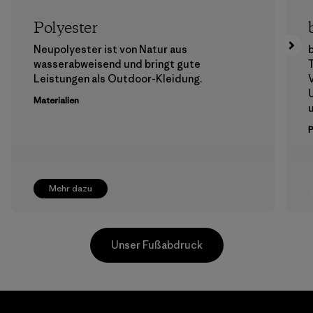
Polyester
Neupolyester ist von Natur aus
b
wasserabweisend und bringt gute
T
Leistungen als Outdoor-Kleidung.
V
Materialien
u
Mehr dazu
Unser Fußabdruck