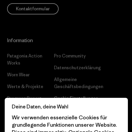
Kontaktformular
Information
Patagonia Action
Pro Community
Works
Datenschutzerklärung
Worn Wear
Allgemeine
Werte & Projekte
Geschäftsbedingungen
Progress Report
Cookie Einstellungen
Deine Daten, deine Wahl
Business Unusual
Karriere
Wir verwenden essenzielle Cookies für
Klimaziele
Pressekontakt
grundlegende Funktionen unserer Website.