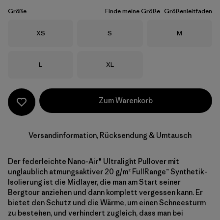
Größe
Finde meine Größe
Größenleitfaden
Größe
Größe
Größe
XS
S
M
Größe
Größe
L
XL
Zum Warenkorb
Versandinformation, Rücksendung & Umtausch
Der federleichte Nano-Air® Ultralight Pullover mit
unglaublich atmungsaktiver 20 g/m² FullRange™ Synthetik-
Isolierung ist die Midlayer, die man am Start seiner
Bergtour anziehen und dann komplett vergessen kann. Er
bietet den Schutz und die Wärme, um einen Schneesturm
zu bestehen, und verhindert zugleich, dass man bei