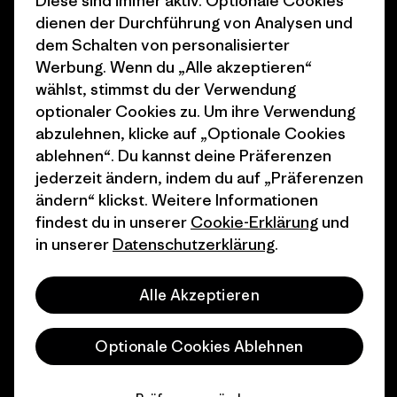
Diese sind immer aktiv. Optionale Cookies
1% For The Planet
Industry program
dienen der Durchführung von Analysen und
Wie wir finanzieren
Affiliate-Programm
dem Schalten von personalisierter
Werbung. Wenn du „Alle akzeptieren“
Geschenkgutscheine
Patagonia Österreich
wählst, stimmst du der Verwendung
Seitenverzeichnis
optionaler Cookies zu. Um ihre Verwendung
Stores in deiner
abzulehnen, klicke auf „Optionale Cookies
Nähe
ablehnen“. Du kannst deine Präferenzen
jederzeit ändern, indem du auf „Präferenzen
ändern“ klickst. Weitere Informationen
findest du in unserer
Cookie-Erklärung
und
in unserer
Datenschutzerklärung
.
© 2026 Patagonia, Inc. All Rights Reserved.
Alle Akzeptieren
Deutsch
Optionale Cookies Ablehnen