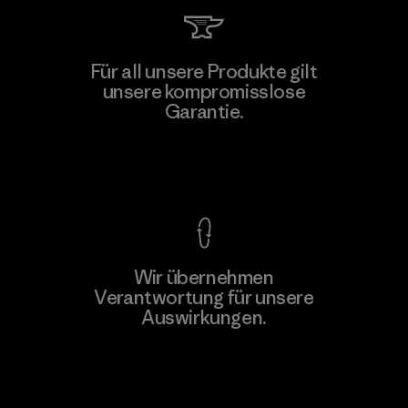
Atlanta Garment Manufacturing
Für all unsere Produkte gilt
Company
unsere kompromisslose
M
Garantie.
Factory
Kompromisslose Garantie
Wir übernehmen
Mehr dazu
Verantwortung für unsere
Auswirkungen.
Unser Fußabdruck