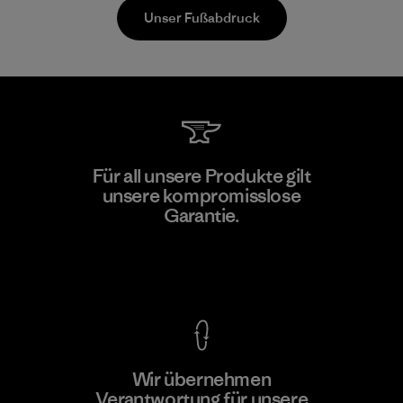
Unser Fußabdruck
Teijin Frontier Co., Ltd.
Für all unsere Produkte gilt
unsere kompromisslose
Material-supplier
Garantie.
F
Kompromisslose Garantie
Wir übernehmen
Mehr dazu
Verantwortung für unsere