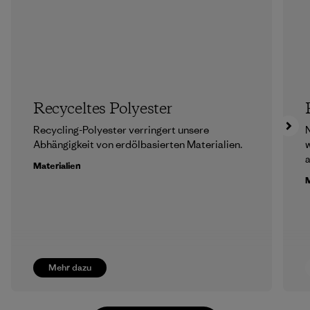
Recyceltes Polyester
Recycling-Polyester verringert unsere
N
Abhängigkeit von erdölbasierten Materialien.
w
a
Materialien
M
Mehr dazu