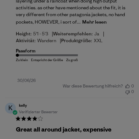
layering under a raincoat when doing high output
activities. as other have mentioned about the fit, it is
very different from other patagonia jackets, no hand
pockets, HOWEVER, i sort of...
Mehr lesen
|
|
Height:
5'1 - 5'3
Weiterempfehlen:
Ja
|
Aktivität:
Wandern
Produktgröße:
XXL
Passform
Veröffentlichungsdatum
30/06/26
War diese Bewertung hilfreich?
0
0
kelly
K
Verifizierter Bewerter
Great all around jacket, expensive