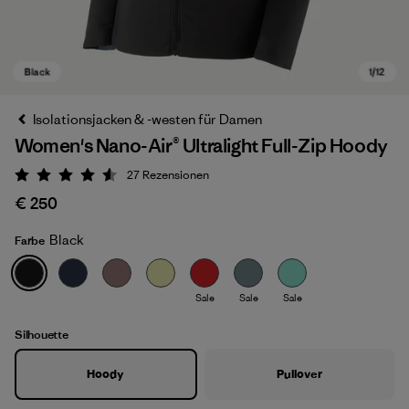
Isolationsjacken & -westen für Damen
Women's Nano-Air® Ultralight Full-Zip Hoody
27
Rezensionen
Bewertung: 4.6 / 5
€ 250
Black
Farbe
Black
Sale
Sale
Sale
Silhouette
Hoody
Pullover