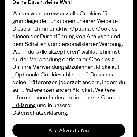
Progress Report
Cookie Einstellungen
Deine Daten, deine Wahl
Wir verwenden essenzielle Cookies für
Business Unusual
Karriere
grundlegende Funktionen unserer Website.
Klimaziele
Pressekontakt
Diese sind immer aktiv. Optionale Cookies
dienen der Durchführung von Analysen und
1% For The Planet
Industry program
dem Schalten von personalisierter Werbung.
Wie wir finanzieren
Affiliate-Programm
Wenn du „Alle akzeptieren“ wählst, stimmst
du der Verwendung optionaler Cookies zu.
Geschenkgutscheine
Patagonia Österreich
Um ihre Verwendung abzulehnen, klicke auf
Seitenverzeichnis
„Optionale Cookies ablehnen“. Du kannst
Stores in deiner Nähe
deine Präferenzen jederzeit ändern, indem du
auf „Präferenzen ändern“ klickst. Weitere
Informationen findest du in unserer
Cookie-
Erklärung
und in unserer
Datenschutzerklärung
.
© 2026 Patagonia, Inc. All Rights Reserved.
Alle Akzeptieren