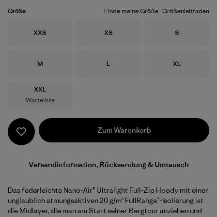
Größe
Finde meine Größe
Größenleitfaden
Größe
Größe
Größe
XXS
XS
S
Größe
Größe
Größe
M
L
XL
Größe
XXL
Warteliste
Zum Warenkorb
Versandinformation, Rücksendung & Umtausch
Das federleichte Nano-Air® Ultralight Full-Zip Hoody mit einer
unglaublich atmungsaktiven 20 g/m² FullRange™-Isolierung ist
die Midlayer, die man am Start seiner Bergtour anziehen und