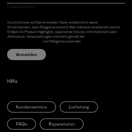
E-Mail-Adresse
Durch Klicken auf die Anmelden Taste, erkläre mich damit
einverstanden, dass Patagonia meine E-Mail-Adresse verarbeitet und mir
E-Mails für Produkt-Highlights, spannende Stories, Informationen über
Aktivismus, Veranstaltungen und mehr gemäß der
Datenschutzerklärung
von Patagonia zusendet.
Anmelden
Hilfe
Kundenservice
Lieferung
FAQs
Reparaturen