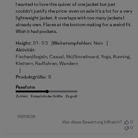
I wanted to love this quiver of one jacket but just
couldn’t justify the price- even on sale it’s a lot for a very
lightweight jacket. It overlaps with too many jackets I
already own. Flares at the bottom making for a weird fit.
Wish it had pockets.
|
|
Height:
5'1 - 5'3
Weiterempfehlen:
Nein
Aktivität:
Fischen/Angeln, Casual, Ski/Snowboard, Yoga, Running,
Klettern, Radfahren, Wandern
|
Produktgröße:
S
Passform
Veröffentlichungsdatum
09/06/26
War diese Bewertung hilfreich?
0
0