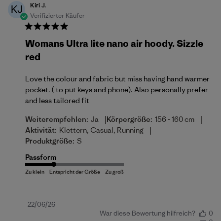
Kiri J.
KJ
Verifizierter Käufer
Womans Ultra lite nano air hoody. Sizzle
red
Love the colour and fabric but miss having hand warmer
pocket. ( to put keys and phone). Also personally prefer
and less tailored fit
|
|
Weiterempfehlen:
Ja
Körpergröße:
156 - 160 cm
|
Aktivität:
Klettern, Casual, Running
Produktgröße:
S
Passform
Veröffentlichungsdatum
22/06/26
War diese Bewertung hilfreich?
0