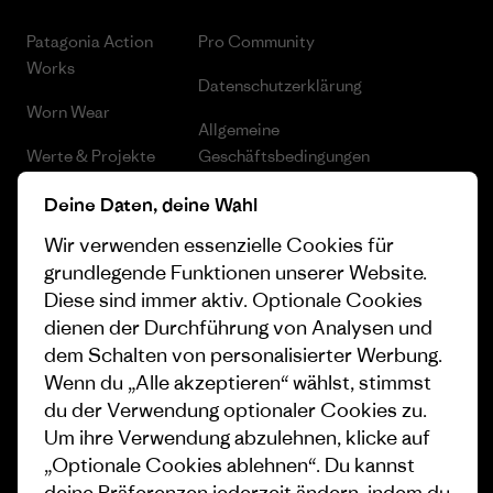
Patagonia Action
Pro Community
Works
Datenschutzerklärung
Worn Wear
Allgemeine
Werte & Projekte
Geschäftsbedingungen
Progress Report
Cookie Einstellungen
Deine Daten, deine Wahl
Wir verwenden essenzielle Cookies für
Business Unusual
Karriere
grundlegende Funktionen unserer Website.
Klimaziele
Pressekontakt
Diese sind immer aktiv. Optionale Cookies
dienen der Durchführung von Analysen und
1% For The Planet
Industry program
dem Schalten von personalisierter Werbung.
Wie wir finanzieren
Affiliate-Programm
Wenn du „Alle akzeptieren“ wählst, stimmst
du der Verwendung optionaler Cookies zu.
Geschenkgutscheine
Patagonia Österreich
Um ihre Verwendung abzulehnen, klicke auf
Seitenverzeichnis
„Optionale Cookies ablehnen“. Du kannst
Stores in deiner Nähe
deine Präferenzen jederzeit ändern, indem du