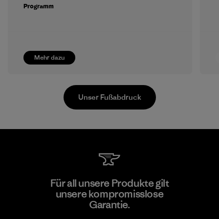
Programm
Mehr dazu
Unser Fußabdruck
Toray International, Inc.
Für all unsere Produkte gilt
unsere kompromisslose
Material-supplier
F
Garantie.