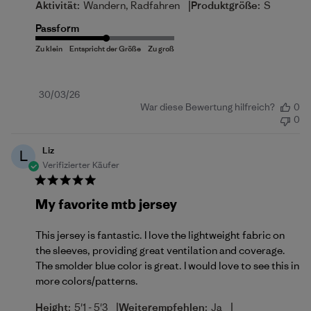
|
Aktivität:
Wandern, Radfahren
Produktgröße:
S
Passform
Veröffentlichungsdatum
30/03/26
War diese Bewertung hilfreich?
0
0
Liz
L
Verifizierter Käufer
My favorite mtb jersey
This jersey is fantastic. I love the lightweight fabric on
the sleeves, providing great ventilation and coverage.
The smolder blue color is great. I would love to see this in
more colors/patterns.
|
|
Height:
5'1 - 5'3
Weiterempfehlen:
Ja