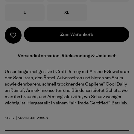
Größe
Größe
L
XL
Zum Warenkorb
Versandinformation, Rücksendung & Umtausch
Unser langärmeliges Dirt Craft Jersey mit Airshed-Gewebe an
den Schultern, den Ärmel-Außenseiten und hinten am Saum
sowie dehnbarem, schnell trocknendem Capilene® Cool Daily
an Rumpf, Ärmel-Innenseiten und Bündchen bietet Schutz, wo
man ihn braucht, und Atmungsaktivität, wo Schutz weniger
wichtig ist. Hergestellt in einem Fair Trade Certified™-Betrieb.
SBDY
| Modell-Nr. 23896
Seabird Grey