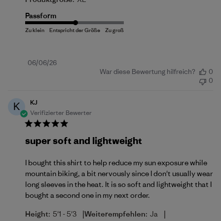
Passform
Veröffentlichungsdatum
06/06/26
War diese Bewertung hilfreich?
0
0
KJ
K
Verifizierter Bewerter
super soft and lightweight
I bought this shirt to help reduce my sun exposure while
mountain biking, a bit nervously since I don't usually wear
long sleeves in the heat. It is so soft and lightweight that I
bought a second one in my next order.
|
|
Height:
5'1 - 5'3
Weiterempfehlen:
Ja