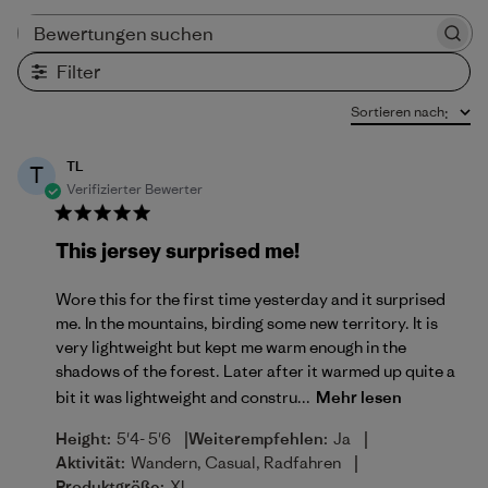
Bewertungen suchen
Filter
Sortieren nach
:
TL
T
Verifizierter Bewerter
This jersey surprised me!
Wore this for the first time yesterday and it surprised
me. In the mountains, birding some new territory. It is
very lightweight but kept me warm enough in the
shadows of the forest. Later after it warmed up quite a
bit it was lightweight and constru...
Mehr lesen
|
|
Height:
5'4- 5'6
Weiterempfehlen:
Ja
|
Aktivität:
Wandern, Casual, Radfahren
Produktgröße:
XL