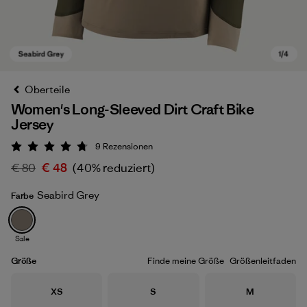
Oberteile
Women's Long-Sleeved Dirt Craft Bike
Jersey
9
Rezensionen
Bewertung: 4.8 / 5
€ 80
€ 48
(40% reduziert)
Seabird Grey
Farbe
Seabird Grey
Sale
Größe
Finde meine Größe
Größenleitfaden
Größe
Größe
Größe
XS
S
M