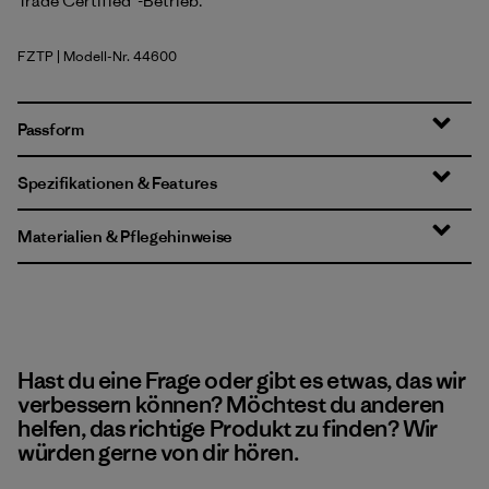
Trade Certified™-Betrieb.
FZTP
| Modell-Nr. 44600
Fitz Roy Strata: Shroom Taupe
Passform
Spezifikationen & Features
Materialien & Pflegehinweise
Hast du eine Frage oder gibt es etwas, das wir
verbessern können? Möchtest du anderen
helfen, das richtige Produkt zu finden? Wir
würden gerne von dir hören.