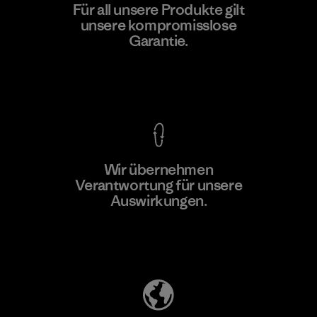
MAS Active (Pvt) Ltd. - Asialine
Für all unsere Produkte gilt
unsere kompromisslose
Factory
Garantie.
Kompromisslose Garantie
Wir übernehmen
Mehr dazu
Verantwortung für unsere
Auswirkungen.
Unser Fußabdruck