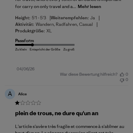
for carry on only travel and a...
Mehr lesen
|
|
Height:
5'1 - 5'3
Weiterempfehlen:
Ja
|
Aktivität:
Wandern, Radfahren, Casual
Produktgröße:
XL
Passform
Veröffentlichungsdatum
04/06/26
War diese Bewertung hilfreich?
0
0
A
Alice
plein de trous, ne dure qu'un an
L'article s'avère très fragile et commence à s'abîmer au
bout d'un an. La réponse du service client est très