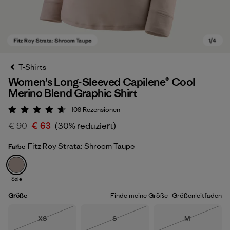
T-Shirts
Women's Long-Sleeved Capilene® Cool
Merino Blend Graphic Shirt
108
Rezensionen
Bewertung: 4.6 / 5
€ 90
€ 63
(30% reduziert)
Fitz Roy Strata: Shroom Taupe
Farbe
Fitz Roy Strata: Shroom Taupe
Sale
Größe
Finde meine Größe
Größenleitfaden
Größe
Größe
Größe
XS
S
M
Nicht lieferbar
Nicht lieferbar
Nicht lieferba