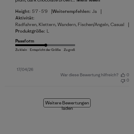
|
|
Height:
5'7 - 5'9
Weiterempfehlen:
Ja
Aktivität:
|
Radfahren, Klettern, Wandern, Fischen/Angeln, Casual
Produktgröße:
L
Passform
Veröffentlichungsdatum
17/04/26
War diese Bewertung hilfreich?
0
0
Weitere Bewertungen
laden