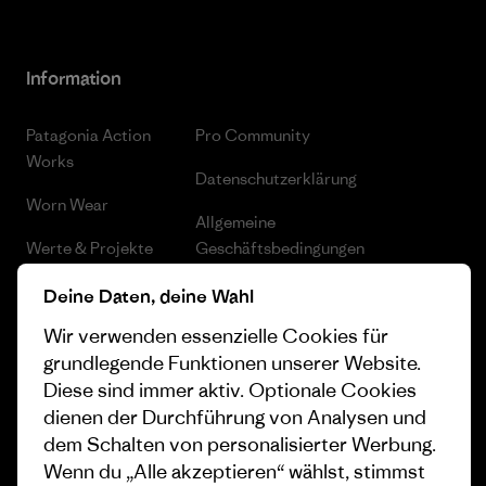
Information
Patagonia Action
Pro Community
Works
Datenschutzerklärung
Worn Wear
Allgemeine
Werte & Projekte
Geschäftsbedingungen
Progress Report
Cookie Einstellungen
Deine Daten, deine Wahl
Wir verwenden essenzielle Cookies für
Business Unusual
Karriere
grundlegende Funktionen unserer Website.
Klimaziele
Pressekontakt
Diese sind immer aktiv. Optionale Cookies
dienen der Durchführung von Analysen und
1% For The Planet
Industry program
dem Schalten von personalisierter Werbung.
Wie wir finanzieren
Affiliate-Programm
Wenn du „Alle akzeptieren“ wählst, stimmst