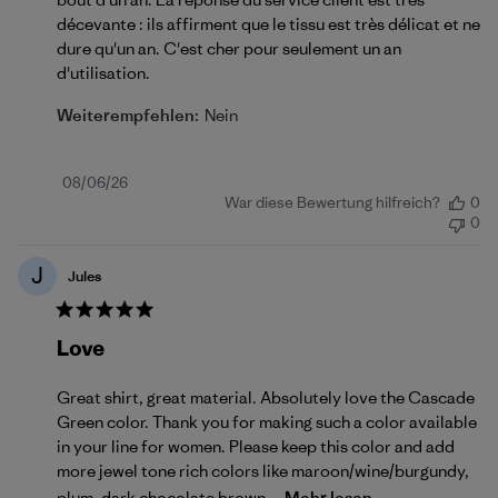
décevante : ils affirment que le tissu est très délicat et ne
dure qu'un an. C'est cher pour seulement un an
d'utilisation.
Weiterempfehlen:
Nein
Veröffentlichungsdatum
08/06/26
War diese Bewertung hilfreich?
0
0
J
Jules
Love
Great shirt, great material. Absolutely love the Cascade
Green color. Thank you for making such a color available
in your line for women. Please keep this color and add
more jewel tone rich colors like maroon/wine/burgundy,
plum, dark chocolate brown...
Mehr lesen