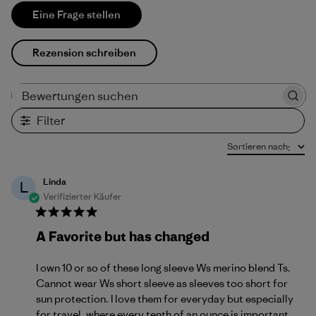
Eine Frage stellen
Rezension schreiben
Bewertungen suchen
Filter
Sortieren nach
:
Linda
L
Verifizierter Käufer
A Favorite but has changed
I own 10 or so of these long sleeve Ws merino blend Ts.
Cannot wear Ws short sleeve as sleeves too short for
sun protection. I love them for everyday but especially
for travel, where every tenth of an ounce is important