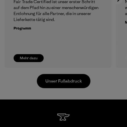
Fair Trade Certified ist unser erster Schritt
N
auf dem Pfad hin zu einer menschenwürdigen
w
Entlohnung für alle Partner, die in unserer
a
Lieferkette tätig sind.
M
Programm
Mehr dazu
Unser Fußabdruck