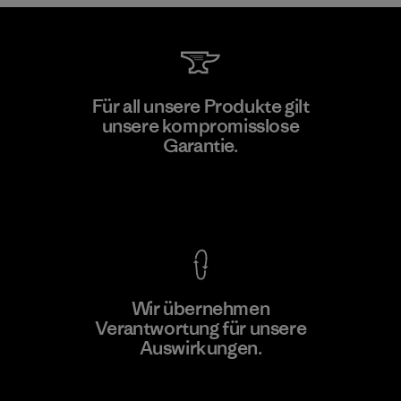
Hirdaramani Industries (Pvt)
Für all unsere Produkte gilt
Ltd. - Kahathuduwa
unsere kompromisslose
Garantie.
Factory
Kompromisslose Garantie
Wir übernehmen
Mehr dazu
Verantwortung für unsere
Auswirkungen.
Unser Fußabdruck