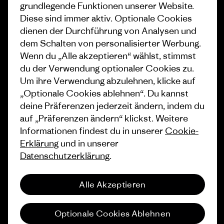
Klimaziele
Pressekontakt
grundlegende Funktionen unserer Website.
Diese sind immer aktiv. Optionale Cookies
1% For The Planet
Industry program
dienen der Durchführung von Analysen und
dem Schalten von personalisierter Werbung.
Wie wir finanzieren
Affiliate-Programm
Wenn du „Alle akzeptieren“ wählst, stimmst
Geschenkgutscheine
Patagonia Österreich
du der Verwendung optionaler Cookies zu.
Seitenverzeichnis
Um ihre Verwendung abzulehnen, klicke auf
Stores in deiner Nähe
„Optionale Cookies ablehnen“. Du kannst
deine Präferenzen jederzeit ändern, indem du
auf „Präferenzen ändern“ klickst. Weitere
Informationen findest du in unserer
Cookie-
Erklärung
und in unserer
© 2026 Patagonia, Inc. All Rights Reserved.
Datenschutzerklärung
.
Alle Akzeptieren
Deutsch
Optionale Cookies Ablehnen