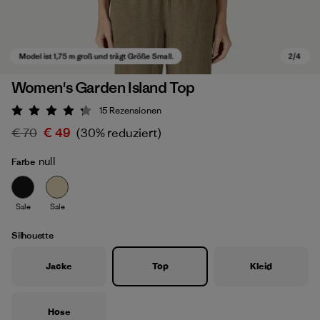
Women's Garden Island Top
15
Rezensionen
Bewertung: 4.3 / 5
€ 70
€ 49
(30% reduziert)
null
Farbe
Sale
Sale
Model ist 1,75 m groß und trägt Größe Small.
Silhouette
Jacke
Top
Kleid
Hose