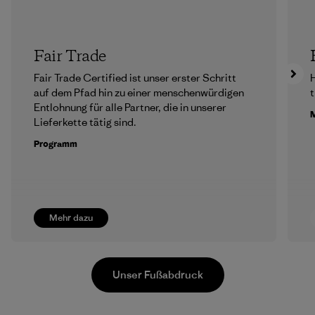
Fair Trade
Fair Trade Certified ist unser erster Schritt
H
auf dem Pfad hin zu einer menschenwürdigen
t
Entlohnung für alle Partner, die in unserer
M
Lieferkette tätig sind.
Programm
Mehr dazu
Unser Fußabdruck