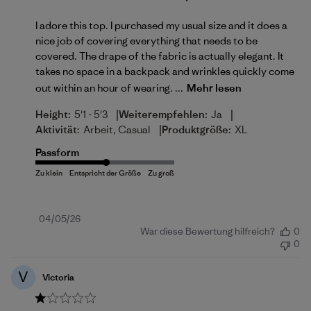
I adore this top. I purchased my usual size and it does a
nice job of covering everything that needs to be
covered. The drape of the fabric is actually elegant. It
takes no space in a backpack and wrinkles quickly come
out within an hour of wearing. ...
Mehr lesen
|
|
Height:
5'1 - 5'3
Weiterempfehlen:
Ja
|
Aktivität:
Arbeit, Casual
Produktgröße:
XL
Passform
Veröffentlichungsdatum
04/05/26
War diese Bewertung hilfreich?
0
0
V
Victoria