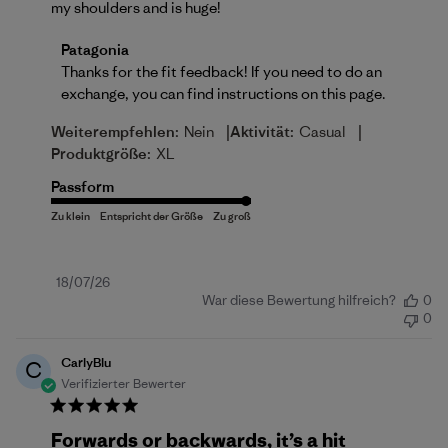
my shoulders and is huge!
Kommentare des Store-Besitzers zu {{Reviewer_nam
Patagonia
Thanks for the fit feedback! If you need to do an 
exchange, you can find instructions on 
this page
.
|
|
Weiterempfehlen:
Nein
Aktivität:
Casual
Produktgröße:
XL
Passform
Veröffentlichungsdatum
18/07/26
War diese Bewertung hilfreich?
0
0
CarlyBlu
C
Verifizierter Bewerter
Forwards or backwards, it’s a hit