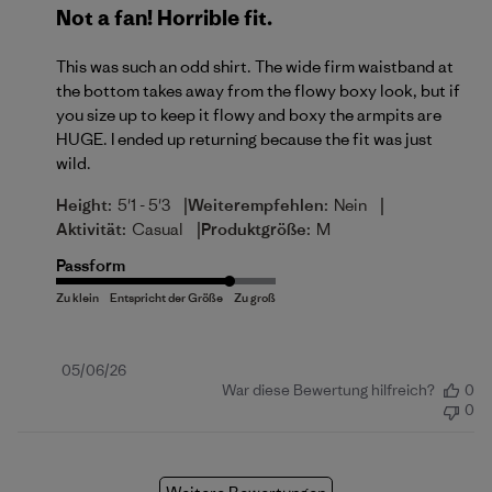
Not a fan! Horrible fit.
This was such an odd shirt. The wide firm waistband at
the bottom takes away from the flowy boxy look, but if
you size up to keep it flowy and boxy the armpits are
HUGE. I ended up returning because the fit was just
wild.
|
|
Height:
5'1 - 5'3
Weiterempfehlen:
Nein
|
Aktivität:
Casual
Produktgröße:
M
Passform
Veröffentlichungsdatum
05/06/26
War diese Bewertung hilfreich?
0
0