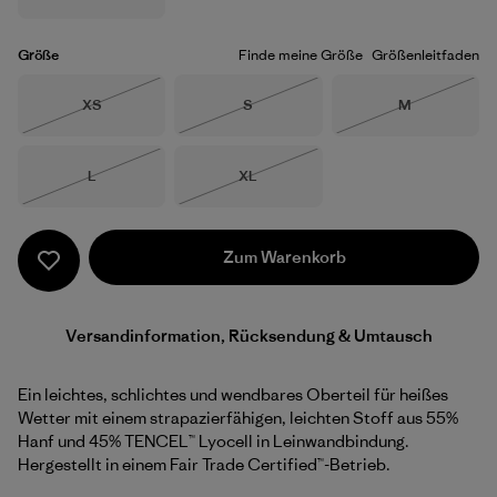
Größe
Finde meine Größe
Größenleitfaden
Größe
Größe
Größe
XS
S
M
Nicht lieferbar
Nicht lieferbar
Nicht lieferba
Größe
Größe
L
XL
Nicht lieferbar
Nicht lieferbar
Zum Warenkorb
Versandinformation, Rücksendung & Umtausch
Ein leichtes, schlichtes und wendbares Oberteil für heißes
Wetter mit einem strapazierfähigen, leichten Stoff aus 55%
Hanf und 45% TENCEL™ Lyocell in Leinwandbindung.
Hergestellt in einem Fair Trade Certified™-Betrieb.