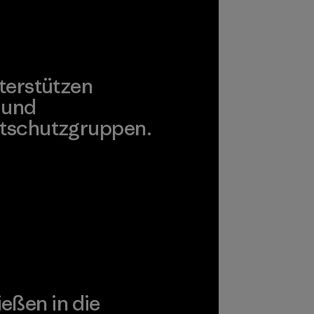
pplier
azu
terstützen
 und
tschutzgruppen.
agonia Action Works
ießen in die