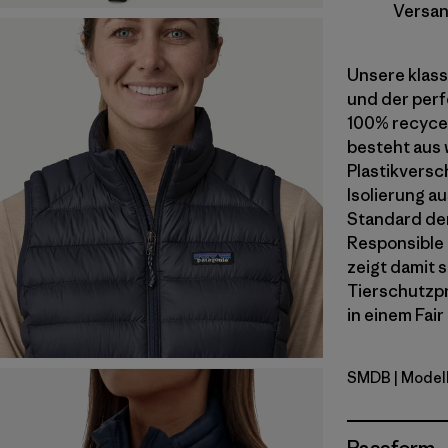
Versan
Unsere klass
und der perfe
100% recycel
besteht aus 
Plastikversc
Isolierung a
Standard der
Responsible 
zeigt damit 
Tierschutzpr
in einem Fair
SMDB
| Model
Smolder B