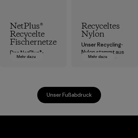
NetPlus®
Recyceltes
Recycelte
Nylon
Fischernetze
Unser Recycling-
Nylon stammt aus
Das NetPlus®-
Mehr dazu
Mehr dazu
postindustriellen
Material wird zu
Faserresten,
100 % aus
Ausschuss von
recycelten,
Webereien und
ausrangierten
recycelten
Fischernetzen
Unser Fußabdruck
Postconsumer-
hergestellt, die von
Materialien.
Fischereigemeind
en auf der ganzen
Materialien
Welt gesammelt
Viet
Downlite
Toyot
wurden.
nt
Tsus
Material-supplier
Materialien