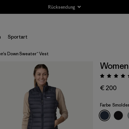
Rücksendung
n
Sportart
's Down Sweater™ Vest
Women'
Bewert
€ 200
Farbe
Smolder