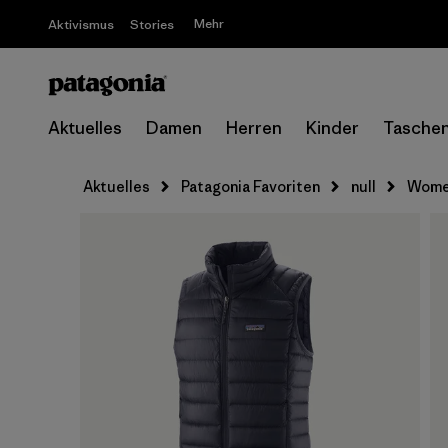
Mehr
Aktivismus
Stories
Aktuelles
Damen
Herren
Kinder
Tasche
Aktuelles
Patagonia Favoriten
null
Women