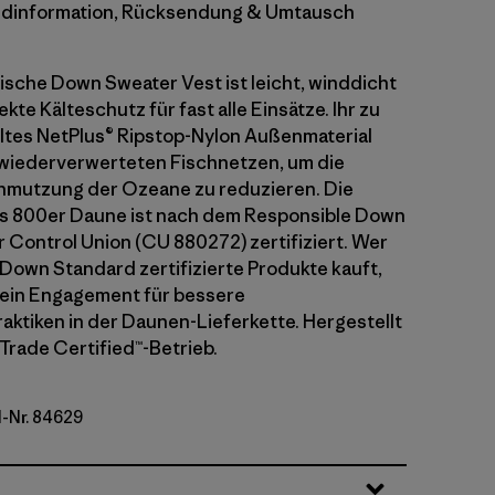
dinformation, Rücksendung & Umtausch
ische Down Sweater Vest ist leicht, winddicht
kte Kälteschutz für fast alle Einsätze. Ihr zu
tes NetPlus® Ripstop-Nylon Außenmaterial
wiederverwerteten Fischnetzen, um die
hmutzung der Ozeane zu reduzieren. Die
us 800er Daune ist nach dem Responsible Down
 Control Union (CU 880272) zertifiziert. Wer
Down Standard zertifizierte Produkte kauft,
sein Engagement für bessere
aktiken in der Daunen-Lieferkette. Hergestellt
 Trade Certified™-Betrieb.
l-Nr. 84629
lue