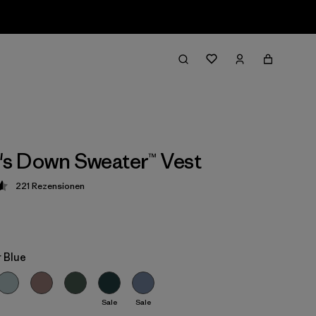
s Down Sweater™ Vest
221
Rezensionen
ung: 4.6 / 5
 Blue
Sale
Sale