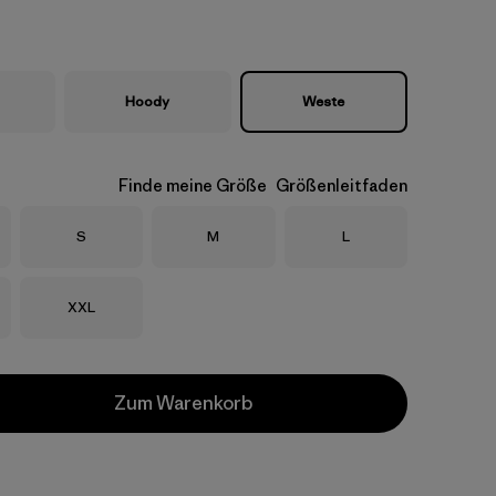
Hoody
Weste
Finde meine Größe
Größenleitfaden
Größe
Größe
Größe
S
M
L
Größe
XXL
Zum Warenkorb