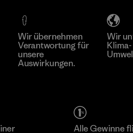
d
Material-su
Mehr dazu
Mehr d
Wir übernehmen
Wir un
Verantwortung für
Klima-
unsere
Umwel
Auswirkungen.
Besuche Pat
Unser Fußabdruck
iner
Alle Gewinne fl