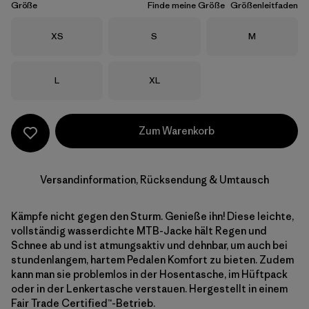
Größe
Finde meine Größe
Größenleitfaden
Größe
Größe
Größe
XS
S
M
Größe
Größe
L
XL
Zum Warenkorb
Versandinformation, Rücksendung & Umtausch
Kämpfe nicht gegen den Sturm. Genieße ihn! Diese leichte,
vollständig wasserdichte MTB-Jacke hält Regen und
Schnee ab und ist atmungsaktiv und dehnbar, um auch bei
stundenlangem, hartem Pedalen Komfort zu bieten. Zudem
kann man sie problemlos in der Hosentasche, im Hüftpack
oder in der Lenkertasche verstauen. Hergestellt in einem
Fair Trade Certified™-Betrieb.