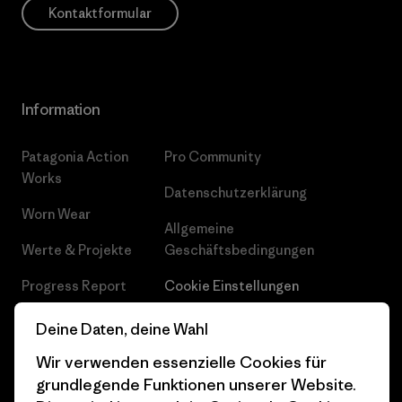
Kontaktformular
Information
Patagonia Action
Pro Community
Works
Datenschutzerklärung
Worn Wear
Allgemeine
Werte & Projekte
Geschäftsbedingungen
Progress Report
Cookie Einstellungen
Business Unusual
Karriere
Deine Daten, deine Wahl
Klimaziele
Pressekontakt
Wir verwenden essenzielle Cookies für
grundlegende Funktionen unserer Website.
1% For The Planet
Industry program