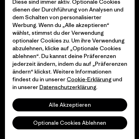
Diese sind immer aktiv. Optionale Cookies
dienen der Durchführung von Analysen und
Wie wir finanzieren
Affiliate-Programm
dem Schalten von personalisierter
Geschenkgutscheine
Patagonia Österreich
Werbung. Wenn du „Alle akzeptieren“
Seitenverzeichnis
wählst, stimmst du der Verwendung
Stores in deiner
optionaler Cookies zu. Um ihre Verwendung
Nähe
abzulehnen, klicke auf „Optionale Cookies
ablehnen“. Du kannst deine Präferenzen
jederzeit ändern, indem du auf „Präferenzen
ändern“ klickst. Weitere Informationen
findest du in unserer
Cookie-Erklärung
und
© 2026 Patagonia, Inc. All Rights Reserved.
in unserer
Datenschutzerklärung
.
Alle Akzeptieren
Deutsch
Optionale Cookies Ablehnen