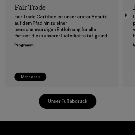
Fair Trade
Fair Trade Certified ist unser erster Schritt
auf dem Pfad hin zu einer
menschenwürdigen Entlohnung für alle
Partner, die in unserer Lieferkette tätig sind.
Programm
M
Mehr dazu
Unser Fußabdruck