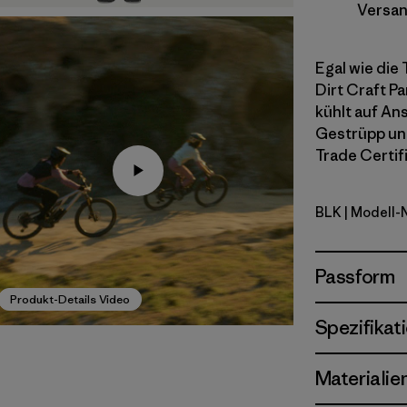
Versan
Egal wie die
Dirt Craft P
kühlt auf An
Gestrüpp und
Trade Certif
BLK
| Modell-
Black
Passform
Produkt-Details Video
Spezifikat
Materialie