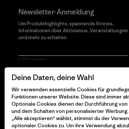
Newsletter-Anmeldung
Um Produkthighlights, spannende Stories,
Informationen über Aktivismus, Veranstaltungen
und mehr zu erhalten.
E-Mail-Adresse
Durch Klicken auf die Anmelden Taste, erkläre mich damit
Deine Daten, deine Wahl
einverstanden, dass Patagonia meine E-Mail-Adresse
verarbeitet und mir E-Mails für Produkt-Highlights, spannende
Stories, Informationen über Aktivismus, Veranstaltungen und
Wir verwenden essenzielle Cookies für grundle
mehr gemäß der
Datenschutzerklärung
von Patagonia zusendet.
Funktionen unserer Website. Diese sind immer akt
Optionale Cookies dienen der Durchführung von
Anmelden
und dem Schalten von personalisierter Werbung
„Alle akzeptieren“ wählst, stimmst du der Verwe
optionaler Cookies zu. Um ihre Verwendung abzu