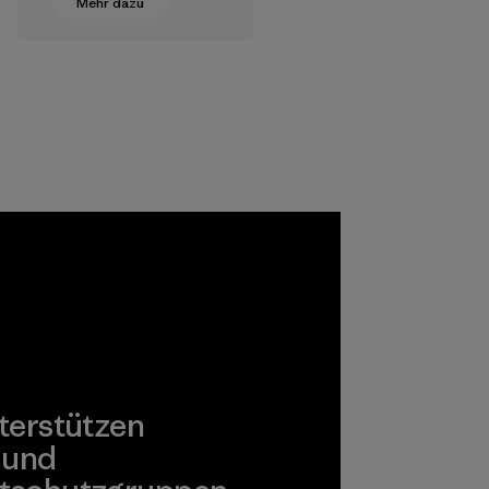
Mehr dazu
Stufe der
Textilherstellung
geeignete
Chemikalien,
Verfahren,
Materialien und
Produkte, die für
Umwelt, Arbeiter
und Verbraucher
unbedenklich sind.
Programm
terstützen
 und