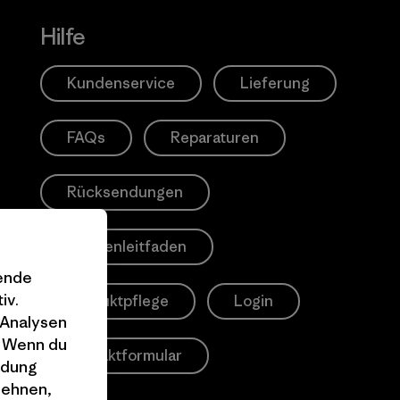
Hilfe
Kundenservice
Lieferung
FAQs
Reparaturen
Rücksendungen
Größenleitfaden
gende
iv.
Produktpflege
Login
 Analysen
. Wenn du
Kontaktformular
ndung
lehnen,