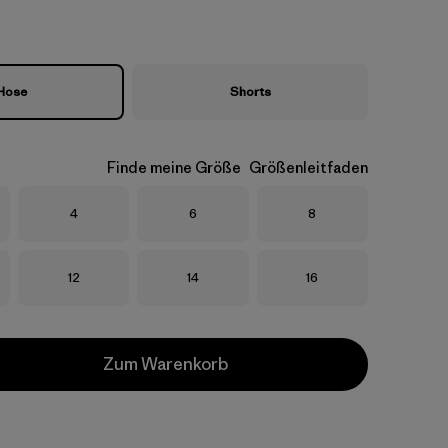
Hose
Shorts
Finde meine Größe
Größenleitfaden
Größe
Größe
Größe
4
6
8
Größe
Größe
Größe
12
14
16
Zum Warenkorb