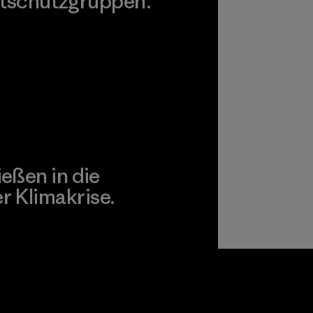
tschutzgruppen.
agonia Action Works
ießen in die
 Klimakrise.
gagement