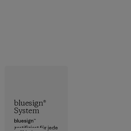
bluesign®
System
bluesign™
zertifiziert für jede