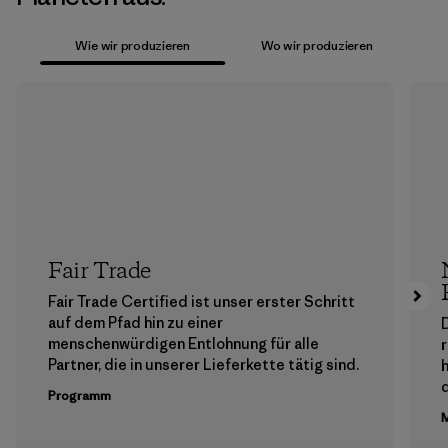
Wie wir produzieren
Wo wir produzieren
Fair Trade
Fair Trade Certified ist unser erster Schritt
auf dem Pfad hin zu einer
menschenwürdigen Entlohnung für alle
Partner, die in unserer Lieferkette tätig sind.
h
Programm
M