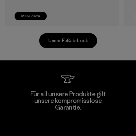
Mehr dazu
Unser Fußabdruck
Youngone Hung Yen CO., LTD
Für all unsere Produkte gilt
(YHL)
unsere kompromisslose
M
Garantie.
Factory
Kompromisslose Garantie