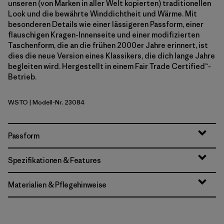
unseren (von Marken in aller Welt kopierten) traditionellen
Look und die bewährte Winddichtheit und Wärme. Mit
besonderen Details wie einer lässigeren Passform, einer
flauschigen Kragen-Innenseite und einer modifizierten
Taschenform, die an die frühen 2000er Jahre erinnert, ist
dies die neue Version eines Klassikers, die dich lange Jahre
begleiten wird. Hergestellt in einem Fair Trade Certified™-
Betrieb.
WSTO
| Modell-Nr. 23084
Weathered Stone
Passform
Spezifikationen & Features
Materialien & Pflegehinweise