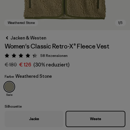
Jacken & Westen
Women's Classic Retro-X® Fleece Vest
58
Rezensionen
Bewertung: 4.3 / 5
€ 180
€ 126
(30% reduziert)
Weathered Stone
Farbe
Weathered Stone
Sale
Silhouette
Jacke
Weste