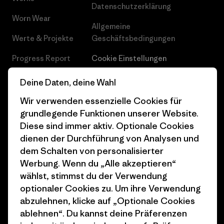
Datenschutzerklärung
Worn Wear
Allgemeine
Werte & Projekte
Geschäftsbedingungen
Progress Report
Cookie Einstellungen
Business Unusual
Karriere
Deine Daten, deine Wahl
Klimaziele
Pressekontakt
Wir verwenden essenzielle Cookies für
grundlegende Funktionen unserer Website.
1% For The Planet
Industry program
Diese sind immer aktiv. Optionale Cookies
dienen der Durchführung von Analysen und
Wie wir finanzieren
Affiliate-Programm
dem Schalten von personalisierter
Geschenkgutscheine
Patagonia Österreich
Werbung. Wenn du „Alle akzeptieren“
Seitenverzeichnis
wählst, stimmst du der Verwendung
Stores in deiner
optionaler Cookies zu. Um ihre Verwendung
Nähe
abzulehnen, klicke auf „Optionale Cookies
ablehnen“. Du kannst deine Präferenzen