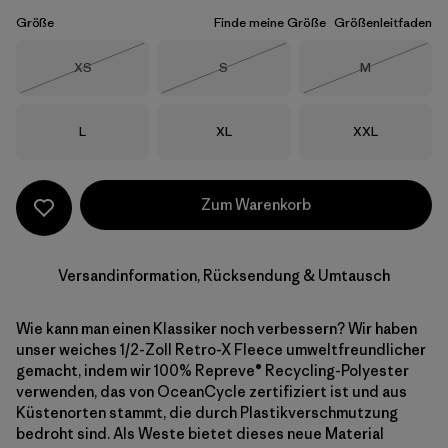
Größe
Finde meine Größe
Größenleitfaden
Größe
Größe
Größe
XS
S
M
Nicht lieferbar
Nicht lieferbar
Nicht lieferba
Größe
Größe
Größe
L
XL
XXL
Zum Warenkorb
Versandinformation, Rücksendung & Umtausch
Wie kann man einen Klassiker noch verbessern? Wir haben
unser weiches 1/2-Zoll Retro-X Fleece umweltfreundlicher
gemacht, indem wir 100% Repreve® Recycling-Polyester
verwenden, das von OceanCycle zertifiziert ist und aus
Küstenorten stammt, die durch Plastikverschmutzung
bedroht sind. Als Weste bietet dieses neue Material