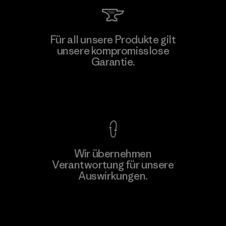
MAS Active (Pvt) Ltd - Sleekline
Für all unsere Produkte gilt
unsere kompromisslose
Factory
M
Garantie.
Kompromisslose Garantie
Wir übernehmen
Mehr dazu
Verantwortung für unsere
Auswirkungen.
Unser Fußabdruck