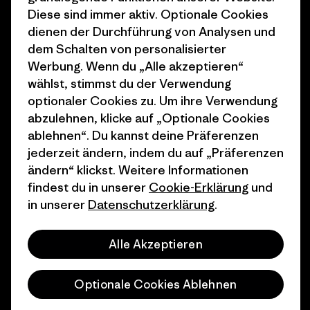
1% For The Planet
Industry program
Diese sind immer aktiv. Optionale Cookies
dienen der Durchführung von Analysen und
Wie wir finanzieren
Affiliate-Programm
dem Schalten von personalisierter
Geschenkgutscheine
Patagonia Österreich
Werbung. Wenn du „Alle akzeptieren“
Seitenverzeichnis
wählst, stimmst du der Verwendung
Stores in deiner
optionaler Cookies zu. Um ihre Verwendung
Nähe
abzulehnen, klicke auf „Optionale Cookies
ablehnen“. Du kannst deine Präferenzen
jederzeit ändern, indem du auf „Präferenzen
ändern“ klickst. Weitere Informationen
findest du in unserer
Cookie-Erklärung
und
© 2026 Patagonia, Inc. All Rights Reserved.
in unserer
Datenschutzerklärung
.
Alle Akzeptieren
Deutsch
Optionale Cookies Ablehnen