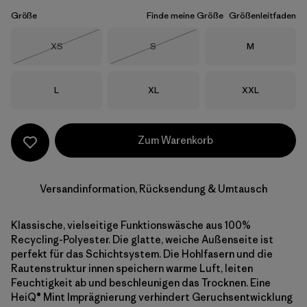
Größe
Finde meine Größe
Größenleitfaden
Größe
Größe
Größe
XS
S
M
Nicht lieferbar
Nicht lieferbar
Größe
Größe
Größe
L
XL
XXL
Zum Warenkorb
Versandinformation, Rücksendung & Umtausch
Klassische, vielseitige Funktionswäsche aus 100%
Recycling-Polyester. Die glatte, weiche Außenseite ist
perfekt für das Schichtsystem. Die Hohlfasern und die
Rautenstruktur innen speichern warme Luft, leiten
Feuchtigkeit ab und beschleunigen das Trocknen. Eine
HeiQ® Mint Imprägnierung verhindert Geruchsentwicklung