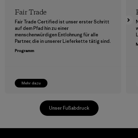
Fair Trade
Fair Trade Certified ist unser erster Schritt
auf dem Pfad hin zu einer
menschenwürdigen Entlohnung für alle
Partner, die in unserer Lieferkette tätig sind.
M
Programm
Mehr dazu
Unser Fußabdruck