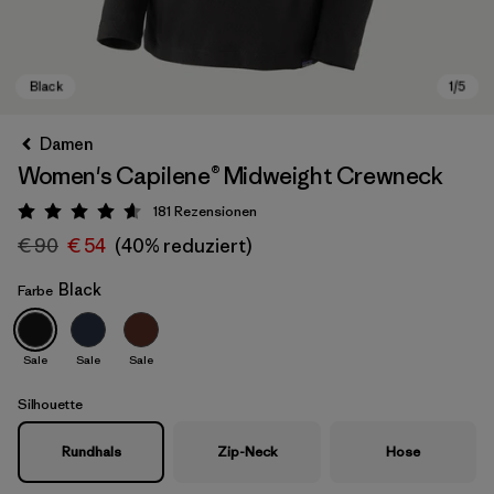
Damen
Women's Capilene® Midweight Crewneck
181
Rezensionen
Bewertung: 4.7 / 5
€ 90
€ 54
(40% reduziert)
Black
Farbe
Black
Sale
Sale
Sale
Silhouette
Rundhals
Zip-Neck
Hose