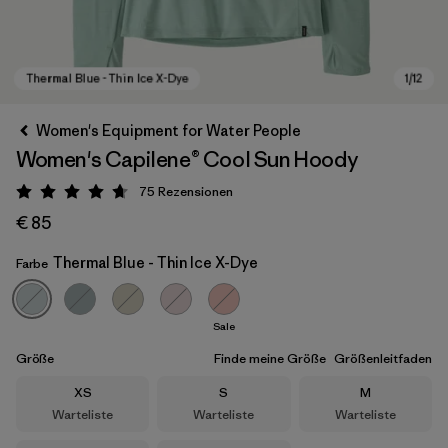
Women's Equipment for Water People
Women's Capilene® Cool Sun Hoody
75
Rezensionen
Bewertung: 4.7 / 5
€ 85
Thermal Blue - Thin Ice X-Dye
Farbe
Thermal Blue - Thin Ice X-Dye
Sale
Größe
Finde meine Größe
Größenleitfaden
Größe
Größe
Größe
XS
S
M
Warteliste
Warteliste
Warteliste