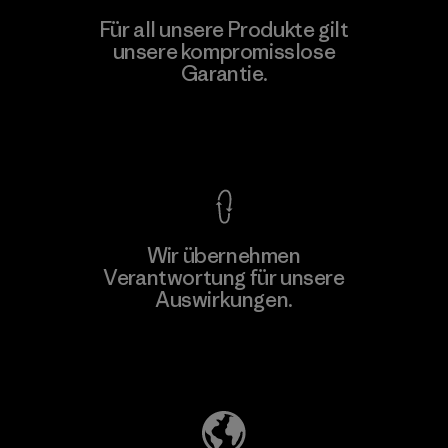
Teijin Frontier Co., Ltd.
Für all unsere Produkte gilt
unsere kompromisslose
Material-supplier
F
Garantie.
Kompromisslose Garantie
Wir übernehmen
Mehr dazu
Verantwortung für unsere
Auswirkungen.
Unser Fußabdruck