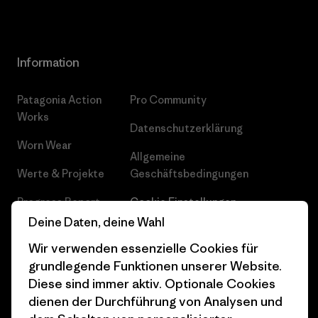
Information
Patagonia Action
Pro Community
Works
Datenschutzerklärung
Worn Wear
Allgemeine
Werte & Projekte
Geschäftsbedingungen
Progress Report
Cookie Einstellungen
Deine Daten, deine Wahl
Business Unusual
Karriere
Wir verwenden essenzielle Cookies für
Klimaziele
Pressekontakt
grundlegende Funktionen unserer Website.
Diese sind immer aktiv. Optionale Cookies
1% For The Planet
Industry program
dienen der Durchführung von Analysen und
Wie wir finanzieren
Affiliate-Programm