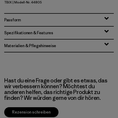
TBIX
| Modell-Nr. 44805
Thermal Blue - Thin Ice X-Dye
Passform
Spezifikationen & Features
Materialien & Pflegehinweise
Hast du eine Frage oder gibt es etwas, das
wir verbessern können? Möchtest du
anderen helfen, das richtige Produkt zu
finden? Wir würden gerne von dir hören.
Rezension schreiben