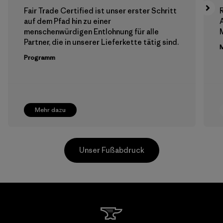
Fair Trade Certified ist unser erster Schritt
auf dem Pfad hin zu einer
menschenwürdigen Entlohnung für alle
M
Partner, die in unserer Lieferkette tätig sind.
M
Programm
Mehr dazu
Unser Fußabdruck