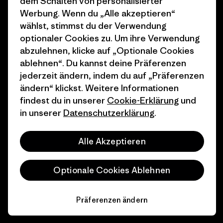
dem Schalten von personalisierter
Werbung. Wenn du „Alle akzeptieren“
Geschenkgutscheine
Patagonia Österreich
wählst, stimmst du der Verwendung
Seitenverzeichnis
optionaler Cookies zu. Um ihre Verwendung
Stores in deiner
abzulehnen, klicke auf „Optionale Cookies
Nähe
ablehnen“. Du kannst deine Präferenzen
jederzeit ändern, indem du auf „Präferenzen
ändern“ klickst. Weitere Informationen
findest du in unserer
Cookie-Erklärung
und
in unserer
Datenschutzerklärung
.
© 2026 Patagonia, Inc. All Rights Reserved.
Alle Akzeptieren
Deutsch
Optionale Cookies Ablehnen
Präferenzen ändern