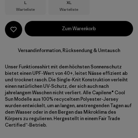
Größe
Größe
L
XL
Warteliste
Warteliste
Zum Warenkorb
Versandinformation, Rücksendung & Umtausch
Unser Funktionsshirt mit dem höchsten Sonnenschutz
bietet einen UPF-Wert von 40+, leitet Nässe effizient ab
und trocknet rasch. Die Single-Knit Konstruktion verleiht
einen natürlichen UV-Schutz, der sich auch nach
jahrelangem Waschen nicht verliert. Alle Capilene® Cool
Sun Modelle aus 100% recyceltem Polyester-Jersey
wurden entwickelt, um an langen, anstrengenden Tagen auf
dem Wasser oder in den Bergen das Mikroklima des
Körpers zu regulieren. Hergestellt in einem Fair Trade
Certified™-Betrieb.